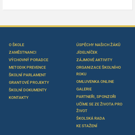
O ŠKOLE
ÚSPĚCHY NAŠICH ŽÁKŮ
ZAMĚSTNANCI
JÍDELNÍČEK
VÝCHOVNÝ PORADCE
ZÁJMOVÉ AKTIVITY
METODIK PREVENCE
ORGANIZACE ŠKOLNÍHO
ROKU
ŠKOLNÍ PARLAMENT
OMLUVENKA ONLINE
GRANTOVÉ PROJEKTY
GALERIE
ŠKOLNÍ DOKUMENTY
PARTNEŘI, SPONZOŘI
KONTAKTY
UČÍME SE ZE ŽIVOTA PRO
ŽIVOT
ŠKOLSKÁ RADA
KE STAŽENÍ