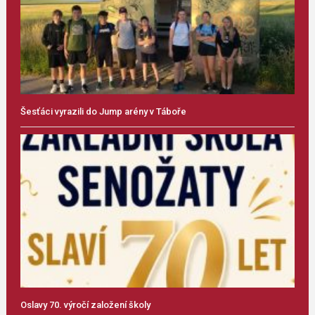
Šesťáci vyrazili do Jump arény v Táboře
Oslavy 70. výročí založení školy