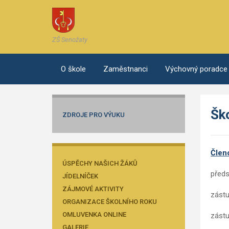
ZŠ Senožaty
O škole
Zaměstnanci
Výchovný poradce
Šk
ZDROJE PRO VÝUKU
Člen
ÚSPĚCHY NAŠICH ŽÁKŮ
předs
JÍDELNÍČEK
ZÁJMOVÉ AKTIVITY
zástu
ORGANIZACE ŠKOLNÍHO ROKU
OMLUVENKA ONLINE
zástu
GALERIE