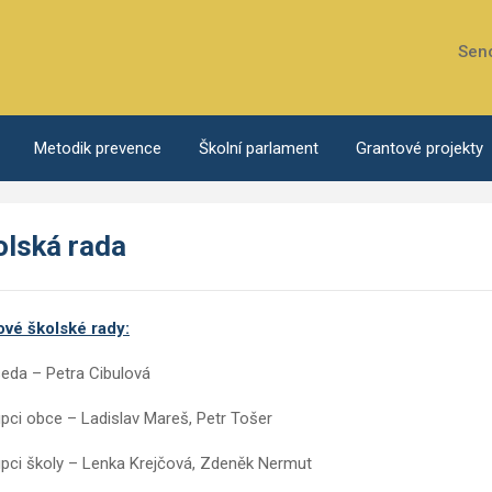
Sen
Metodik prevence
Školní parlament
Grantové projekty
olská rada
ové školské rady:
eda – Petra Cibulová
pci obce – Ladislav Mareš, Petr Tošer
pci školy – Lenka Krejčová, Zdeněk Nermut