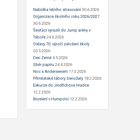
Nabídka letního stravování
30.6.2026
Organizace školního roku 2026/2027
30.6.2026
Šesťáci vyrazili do Jump arény v
Táboře
24.6.2026
Oslavy 70. výročí založení školy
20.5.2026
Den Země
4.5.2026
Sběr papíru
24.4.2026
Noc s Andersenem
17.3.2026
Příměstské tábory Senožaty
18.2.2026
Exkurze do Jindřichova Hradce
12.2.2026
Bruslení v Humpolci
12.2.2026