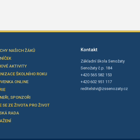
Kontakt
CHY NAŠICH ŽÁKŮ
LNÍČEK
Základní škola Senožaty
OVÉ AKTIVITY
Senožaty č.p. 184
NIZACE ŠKOLNÍHO ROKU
+420 565 582 153
VENKA ONLINE
+420 602 951 117
reditelstvi@zssenozaty.cz
RIE
NEŘI, SPONZOŘI
E SE ZE ŽIVOTA PRO ŽIVOT
SKÁ RADA
TAŽENÍ