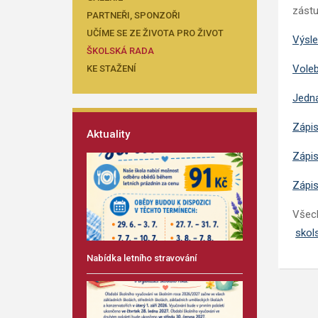
zástu
PARTNEŘI, SPONZOŘI
UČÍME SE ZE ŽIVOTA PRO ŽIVOT
Výsle
ŠKOLSKÁ RADA
Voleb
KE STAŽENÍ
Jedna
Zápis
Aktuality
Zápis
Zápis
Všech
skol
Nabídka letního stravování