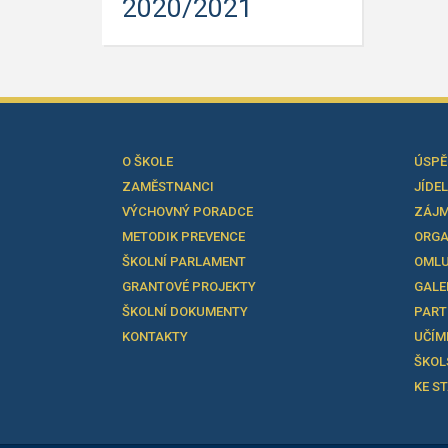
2020/2021
O ŠKOLE
ÚSPĚ
ZAMĚSTNANCI
JÍDE
VÝCHOVNÝ PORADCE
ZÁJM
METODIK PREVENCE
ORGA
ŠKOLNÍ PARLAMENT
OMLU
GRANTOVÉ PROJEKTY
GALE
ŠKOLNÍ DOKUMENTY
PART
KONTAKTY
UČÍM
ŠKOL
KE S