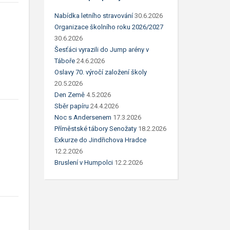
Nabídka letního stravování
30.6.2026
Organizace školního roku 2026/2027
30.6.2026
Šesťáci vyrazili do Jump arény v
Táboře
24.6.2026
Oslavy 70. výročí založení školy
20.5.2026
Den Země
4.5.2026
Sběr papíru
24.4.2026
Noc s Andersenem
17.3.2026
Příměstské tábory Senožaty
18.2.2026
Exkurze do Jindřichova Hradce
12.2.2026
Bruslení v Humpolci
12.2.2026