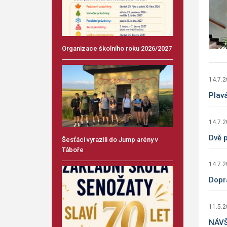
Organizace školního roku 2026/2027
14.7.
Plav
14.7.
Dvě 
Šesťáci vyrazili do Jump arény v
Táboře
14.7.
Dopr
11.5.
NÁVŠ