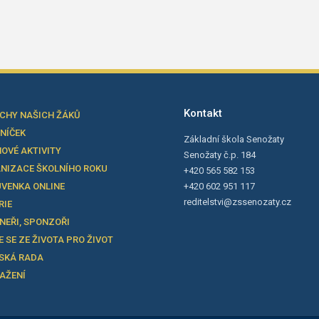
Kontakt
CHY NAŠICH ŽÁKŮ
LNÍČEK
Základní škola Senožaty
OVÉ AKTIVITY
Senožaty č.p. 184
NIZACE ŠKOLNÍHO ROKU
+420 565 582 153
VENKA ONLINE
+420 602 951 117
reditelstvi@zssenozaty.cz
RIE
NEŘI, SPONZOŘI
E SE ZE ŽIVOTA PRO ŽIVOT
SKÁ RADA
TAŽENÍ