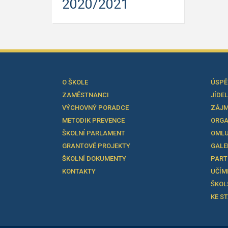
2020/2021
O ŠKOLE
ÚSPĚ
ZAMĚSTNANCI
JÍDE
VÝCHOVNÝ PORADCE
ZÁJM
METODIK PREVENCE
ORGA
ŠKOLNÍ PARLAMENT
OMLU
GRANTOVÉ PROJEKTY
GALE
ŠKOLNÍ DOKUMENTY
PART
KONTAKTY
UČÍM
ŠKOL
KE S