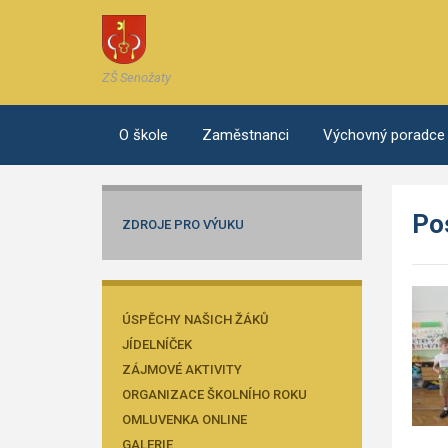
ZŠ Senožaty
O škole
Zaměstnanci
Výchovný poradce
Po
ZDROJE PRO VÝUKU
ÚSPĚCHY NAŠICH ŽÁKŮ
JÍDELNÍČEK
ZÁJMOVÉ AKTIVITY
ORGANIZACE ŠKOLNÍHO ROKU
OMLUVENKA ONLINE
GALERIE