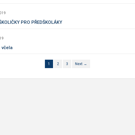
2019
ŠKOLIČKY PRO PŘEDŠKOLÁKY
19
 včela
1
2
3
Next →