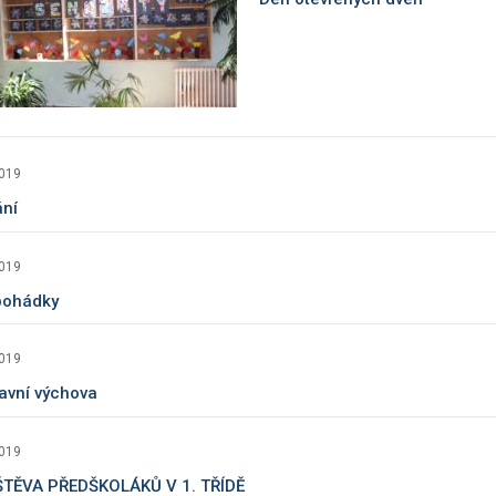
2019
ání
2019
pohádky
2019
avní výchova
2019
TĚVA PŘEDŠKOLÁKŮ V 1. TŘÍDĚ