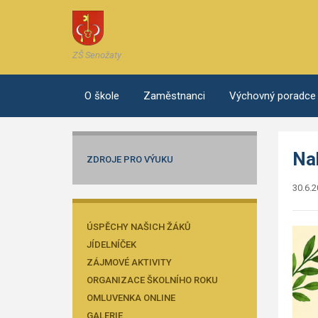
ZŠ Senožaty
O škole
Zaměstnanci
Výchovný poradce
Na
ZDROJE PRO VÝUKU
30.6.
ÚSPĚCHY NAŠICH ŽÁKŮ
JÍDELNÍČEK
ZÁJMOVÉ AKTIVITY
ORGANIZACE ŠKOLNÍHO ROKU
OMLUVENKA ONLINE
GALERIE