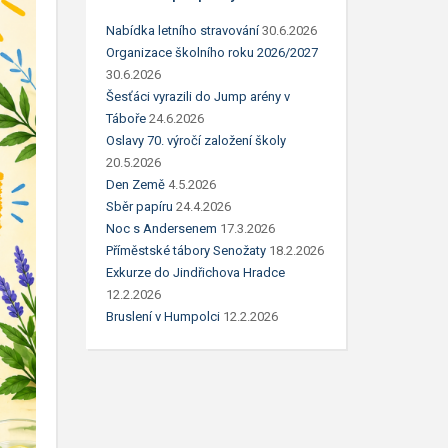
Nabídka letního stravování
30.6.2026
Organizace školního roku 2026/2027
30.6.2026
Šesťáci vyrazili do Jump arény v
Táboře
24.6.2026
Oslavy 70. výročí založení školy
20.5.2026
Den Země
4.5.2026
Sběr papíru
24.4.2026
Noc s Andersenem
17.3.2026
Příměstské tábory Senožaty
18.2.2026
Exkurze do Jindřichova Hradce
12.2.2026
Bruslení v Humpolci
12.2.2026