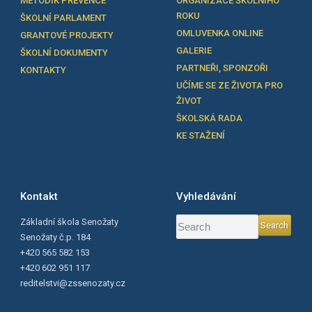
METODIK PREVENCE
ORGANIZACE ŠKOLNÍHO
ROKU
ŠKOLNÍ PARLAMENT
OMLUVENKA ONLINE
GRANTOVÉ PROJEKTY
GALERIE
ŠKOLNÍ DOKUMENTY
PARTNEŘI, SPONZOŘI
KONTAKTY
UČÍME SE ZE ŽIVOTA PRO
ŽIVOT
ŠKOLSKÁ RADA
KE STAŽENÍ
Kontakt
Vyhledávání
Základní škola Senožaty
Senožaty č.p. 184
+420 565 582 153
+420 602 951 117
reditelstvi@zssenozaty.cz