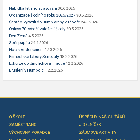
Nabídka letního stravování
30.6.2026
Organizace školního roku 2026/2027
30.6.2026
Šesťáci vyrazili do Jump arény v Táboře
24.6.2026
Oslavy 70. výročí založení školy
20.5.2026
Den Země
4.5.2026
Sběr papíru
24.4.2026
Noc s Andersenem
17.3.2026
Příměstské tábory Senožaty
18.2.2026
Exkurze do Jindřichova Hradce
12.2.2026
Bruslení v Humpolci
12.2.2026
O ŠKOLE
ÚSPĚCHY NAŠICH ŽÁKŮ
ZAMĚSTNANCI
JÍDELNÍČEK
VÝCHOVNÝ PORADCE
ZÁJMOVÉ AKTIVITY