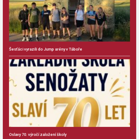
Šesťáci vyrazili do Jump arény v Táboře
Oslavy 70. výročí založení školy