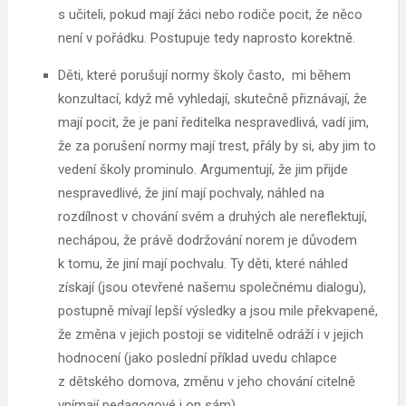
s učiteli, pokud mají žáci nebo rodiče pocit, že něco
není v pořádku. Postupuje tedy naprosto korektně.
Děti, které porušují normy školy často, mi během
konzultací, když mě vyhledají, skutečně přiznávají, že
mají pocit, že je paní ředitelka nespravedlivá, vadí jim,
že za porušení normy mají trest, přály by si, aby jim to
vedení školy prominulo. Argumentují, že jim přijde
nespravedlivé, že jiní mají pochvaly, náhled na
rozdílnost v chování svém a druhých ale nereflektují,
nechápou, že právě dodržování norem je důvodem
k tomu, že jiní mají pochvalu. Ty děti, které náhled
získají (jsou otevřené našemu společnému dialogu),
postupně mívají lepší výsledky a jsou mile překvapené,
že změna v jejich postoji se viditelně odráží i v jejich
hodnocení (jako poslední příklad uvedu chlapce
z dětského domova, změnu v jeho chování citelně
vnímají pedagogové i on sám).