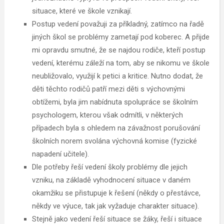
situace, které ve škole vznikají.
Postup vedení považuji za příkladný, zatímco na řadě
jiných škol se problémy zametají pod koberec. A přijde
mi opravdu smutné, že se najdou rodiče, kteří postup
vedení, kterému záleží na tom, aby se nikomu ve škole
neubližovalo, využijí k petici a kritice. Nutno dodat, že
děti těchto rodičů patří mezi děti s výchovnými
obtížemi, byla jim nabídnuta spolupráce se školním
psychologem, kterou však odmítli, v některých
případech byla s ohledem na závažnost porušování
školních norem svolána výchovná komise (fyzické
napadení učitele).
Dle potřeby řeší vedení školy problémy dle jejich
vzniku, na základě vyhodnocení situace v daném
okamžiku se přistupuje k řešení (někdy o přestávce,
někdy ve výuce, tak jak vyžaduje charakter situace).
Stejně jako vedení řeší situace se žáky, řeší i situace