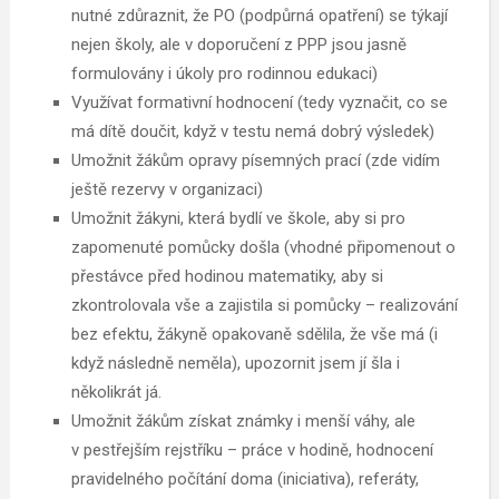
nutné zdůraznit, že PO (podpůrná opatření) se týkají
nejen školy, ale v doporučení z PPP jsou jasně
formulovány i úkoly pro rodinnou edukaci)
Využívat formativní hodnocení (tedy vyznačit, co se
má dítě doučit, když v testu nemá dobrý výsledek)
Umožnit žákům opravy písemných prací (zde vidím
ještě rezervy v organizaci)
Umožnit žákyni, která bydlí ve škole, aby si pro
zapomenuté pomůcky došla (vhodné připomenout o
přestávce před hodinou matematiky, aby si
zkontrolovala vše a zajistila si pomůcky – realizování
bez efektu, žákyně opakovaně sdělila, že vše má (i
když následně neměla), upozornit jsem jí šla i
několikrát já.
Umožnit žákům získat známky i menší váhy, ale
v pestřejším rejstříku – práce v hodině, hodnocení
pravidelného počítání doma (iniciativa), referáty,