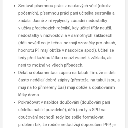
Sestavit písemnou práci z naukových věcí (nikoliv
početních), písemnou práci paní učitelka sestavila a
zadala. Jasně z ní vyplynuly zásadní nedostatky
v učivu předchozích ročníků, kdy učitel třídy neučil,
nedostatky v názvosloví a v samotných základech
(děti nevědí co je tečna, neznají vzorečky pro obsah,
hodnotu Pí, mají obtíže v násobilce apod.). Učitel se
tedy před každou látkou snaží vracet k základu, ale
není to možné ve všech případech.
Dělat si dokumentaci zápisu na tabuli. Tím, že si děti
často nedělají dobré zápisy (přestože, na tabuli jsou, a
mají na to přiměřený čas) mají obtíže s opakováním
látky doma.
Pokračovat v nabídce doučování (doučování paní
učitelka nabízí pravidelně), děti (ani ty s SPU na
doučování nechodí, tedy lze spíše formulovat
problém tak, že rodiče nedodržují doporučení PPP, je