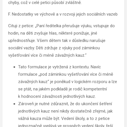
chyby, což v celé petici působí zvláštně.
F. Nedostatky ve výchově a v rozvoji jejich sociálních vazeb
Cituji z petice: „Paní ředitelka přerušuje výuku, vstupuje do
hodin, na děti zvyšuje hlas, některé ponižuje, jiné
upřednostňuje. Všem dětem tak v důsledku narušuje
sociální vazby. Děti zdržuje z výuky pod záminkou
vyšetřování více či méně závažných kauz.“
Tato formulace je vytržená z kontextu. Navíc
formulace „pod záminkou vyšetřování více či méně
závažných kauz“ je poněkud v logickém rozporu a lze
se ptát, na jakém podkladě je rodič kompetentní
k hodnocení závažnosti jednotlivých kauz.
Zároveň je nutné zdůraznit, že do ukončení šetření
jednotlivých kauz není nikdy dostatečně zřejmé, jak
vážná kauza může být. Vedení školy, a to z petice
jednoznačně vyplývá ve prospěch vedení školy, řeší