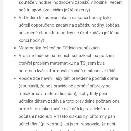
soutěže v hodině, hodnocení zápisků v hodině, vedení
sešitu apod. (zde vidím ještě rezervy)
Vzhledem k zadávání úkolu na konci hodiny bylo
učiteli doporučeno zadání na začátku hodiny. (občas,
při změně charakteru hodiny se úkol zadává ještě na
konci hodiny)
Matematika řešená na Třídních schůzkách
V osmé třídě se na třídních schůzkách na podzim
otevřel problém matematiky, na TS jsem byla
přítomná kvůli informování rodičů o situaci ve třídě.
Rodiče zde navrhli, aby děti pravidelně počítali doma
(souhlasili, že bez pravidelné domácí přípravy se
málokomu v matematice daří), a aby tedy paní
učitelka dětem zadávala toto pravidelné počítání ona,
protože oni jako rodiče své děti k pravidelnému
počítání nedonutí. Při této diskusi byl přítomný pan
učitel třídní (p. Nermut). Já jsem reagovala, že není