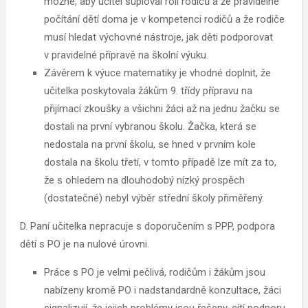
možné, aby učitel suploval roli rodičů a že pravidelné
počítání dětí doma je v kompetenci rodičů a že rodiče
musí hledat výchovné nástroje, jak děti podporovat
v pravidelné přípravě na školní výuku.
Závěrem k výuce matematiky je vhodné doplnit, že
učitelka poskytovala žákům 9. třídy přípravu na
přijímací zkoušky a všichni žáci až na jednu žačku se
dostali na první vybranou školu. Žačka, která se
nedostala na první školu, se hned v prvním kole
dostala na školu třetí, v tomto případě lze mít za to,
že s ohledem na dlouhodobý nízký prospěch
(dostatečné) nebyl výběr střední školy přiměřený.
D. Paní učitelka nepracuje s doporučením s PPP, podpora
dětí s PO je na nulové úrovni.
Práce s PO je velmi pečlivá, rodičům i žákům jsou
nabízeny kromě PO i nadstandardně konzultace, žáci
signalizují, že jejich problémy jsou řešeny, cítí podporu.