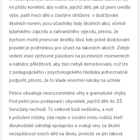
mi přišlo korektní, aby rodiče, jejichž děti, jak už jsem uvedla
výše, patří mezi děti s častými obtížemi v dodržování
školních norem, jsou účastníky řady školních akcí, včetně
lyžařského zájezdu a zahraničního výjezdu, přesto, že
bychom mohli jmenovat desítky škol, kde právě dodržování
pravidel je podmínkou pro účast na takových akcích. Zdejší
vedení staví výchovné působení na pozitivních momentech
a nabídce příležitostí, aby žáci nebyli demotivovaní, což lze
z pedagogického i psychologického hlediska jednoznačně
podpořit, přesto, že to klade enormní nároky na učitele.
Petice obsahuje nesrozumitelné věty a gramatické chyby.
Pod peticí jsou podepsaní i obyvatelé, jejichž děti do ZŠ
Senožaty nechodí. To celkově budí nedůvěru, a nutí
k položení otázky, zda nejde o osobní mstu rodičů, kteří
dlouhodobě odmítají spolupráci a svalují vinu za školní
neúspěšnost svých dětí na školu, protože se jim takový