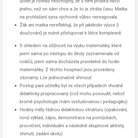
učitel je rovněž neschopný, že s nimi probírá něco
jiného, než on sám chce a že to je ztráta času. Matka
na prohlášení syna výchovně vůbec nereagovala.
Žák ani matka nereflektují, že při jakékoliv výuce (i
doučování) je nutné přistupovat k látce komplexně.
S ohledem na stížnosti na výuku matematiky, které
jsem sama po nástupu do školy zaznamenala od
rodičů, jsem sama docházela pravidelně do hodin
matematiky. Z těchto hospitací jsou provedeny
záznamy. Lze jednoznačně shrnout:
Postup paní učitelky byl ve všech případech vhodně
didakticky propracovaný (což mohu posoudit, neboť
kromě psychologie mám vystudovanou i pedagogiku)
Hodiny měly řádnou didaktickou strukturu (opakování,
nový výklad, zápis, demonstrace na pomůckách,
procvičení, individuální a následně skupinové aktivity,
shrnutí, zadání úkolu)