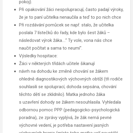
pokoj).
Při opakování žáci nespolupracují, často padají výroky,
že je to paní učitelka nenaučila a teď to po nich chce
Při rozdávání pomůcek se např. stalo, že učitelka
poslala 7 lístečků do řady, kde bylo šest žáků –
následovat výrok žáka….“ Ty vole, vona nás chce
naučit počítat a sama to neumí“.
Výsledky hospitace:
Žáci v některých třídách učitele šikanují
návrh na dohodu ke změně chování se žákem
ohledně diagnostikových výchovných obtíží (tři rodiče
souhlasili se spoluprací, dohoda sepsána, chování
těchto dětí se zklidnilo). Matka jednoho žáka
s uzavření dohody se žákem nesouhlasila. Vyhledala
odbornou pomoc PPP (pedagogicko-psychologická
poradna), ze zprávy vyplývá, že žák nemá pevné
výchovné vedení, je potřeba nastavení jasných
výchovných hranic (místo toho matka volí neustálé