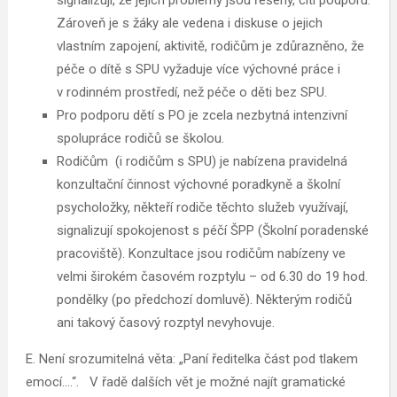
Zároveň je s žáky ale vedena i diskuse o jejich
vlastním zapojení, aktivitě, rodičům je zdůrazněno, že
péče o dítě s SPU vyžaduje více výchovné práce i
v rodinném prostředí, než péče o děti bez SPU.
Pro podporu dětí s PO je zcela nezbytná intenzivní
spolupráce rodičů se školou.
Rodičům (i rodičům s SPU) je nabízena pravidelná
konzultační činnost výchovné poradkyně a školní
psycholožky, někteří rodiče těchto služeb využívají,
signalizují spokojenost s péčí ŠPP (Školní poradenské
pracoviště). Konzultace jsou rodičům nabízeny ve
velmi širokém časovém rozptylu – od 6.30 do 19 hod.
pondělky (po předchozí domluvě). Některým rodičů
ani takový časový rozptyl nevyhovuje.
E. Není srozumitelná věta: „Paní ředitelka část pod tlakem
emocí….“. V řadě dalších vět je možné najít gramatické