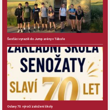
Šesťáci vyrazili do Jump arény v Táboře
Oslavy 70. výročí založení školy