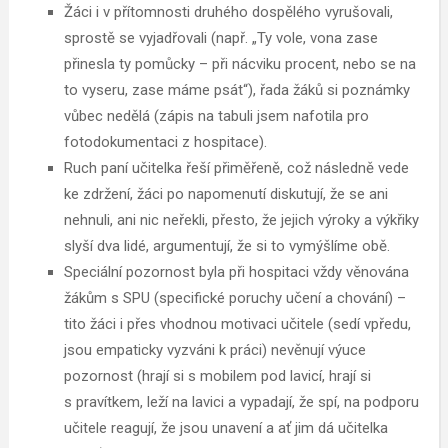
Žáci i v přítomnosti druhého dospělého vyrušovali,
sprostě se vyjadřovali (např. „Ty vole, vona zase
přinesla ty pomůcky – při nácviku procent, nebo se na
to vyseru, zase máme psát“), řada žáků si poznámky
vůbec nedělá (zápis na tabuli jsem nafotila pro
fotodokumentaci z hospitace).
Ruch paní učitelka řeší přiměřeně, což následně vede
ke zdržení, žáci po napomenutí diskutují, že se ani
nehnuli, ani nic neřekli, přesto, že jejich výroky a výkřiky
slyší dva lidé, argumentují, že si to vymýšlíme obě.
Speciální pozornost byla při hospitaci vždy věnována
žákům s SPU (specifické poruchy učení a chování) –
tito žáci i přes vhodnou motivaci učitele (sedí vpředu,
jsou empaticky vyzváni k práci) nevěnují výuce
pozornost (hrají si s mobilem pod lavicí, hrají si
s pravítkem, leží na lavici a vypadají, že spí, na podporu
učitele reagují, že jsou unavení a ať jim dá učitelka