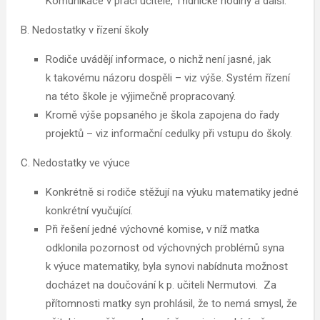
Komunikace v práci učitele, Třídnické hodiny a další.
B. Nedostatky v řízení školy
Rodiče uvádějí informace, o nichž není jasné, jak
k takovému názoru dospěli – viz výše. Systém řízení
na této škole je výjimečně propracovaný.
Kromě výše popsaného je škola zapojena do řady
projektů – viz informační cedulky při vstupu do školy.
C. Nedostatky ve výuce
Konkrétně si rodiče stěžují na výuku matematiky jedné
konkrétní vyučující.
Při řešení jedné výchovné komise, v níž matka
odklonila pozornost od výchovných problémů syna
k výuce matematiky, byla synovi nabídnuta možnost
docházet na doučování k p. učiteli Nermutovi. Za
přítomnosti matky syn prohlásil, že to nemá smysl, že