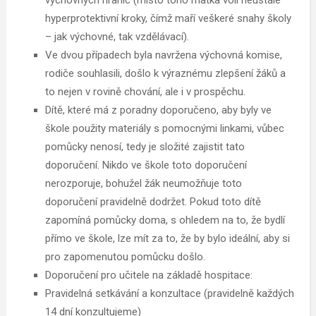
hyperprotektivní kroky, čímž maří veškeré snahy školy
– jak výchovné, tak vzdělávací).
Ve dvou případech byla navržena výchovná komise,
rodiče souhlasili, došlo k výraznému zlepšení žáků a
to nejen v rovině chování, ale i v prospěchu.
Dítě, které má z poradny doporučeno, aby byly ve
škole použity materiály s pomocnými linkami, vůbec
pomůcky nenosí, tedy je složité zajistit tato
doporučení. Nikdo ve škole toto doporučení
nerozporuje, bohužel žák neumožňuje toto
doporučení pravidelně dodržet. Pokud toto dítě
zapomíná pomůcky doma, s ohledem na to, že bydlí
přímo ve škole, lze mít za to, že by bylo ideální, aby si
pro zapomenutou pomůcku došlo.
Doporučení pro učitele na základě hospitace:
Pravidelná setkávání a konzultace (pravidelně každých
14 dní konzultujeme)