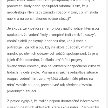
pracovišti školy nebo spolupráci odmítají s tím, že ji
nepotřebují? Není tedy zásadní rozpor v tom, co jim škola
nabízí a na co si nakonec rodiče stěžují?
Je škoda, že k petici se nemohou vyjádřit rodiče, kteří jsou
spokojení, že vedení školy promptně řeší vzniklé „kauzy“,
chrání slabší, poskytuje podporu těm, kdo ji chce a
potřebuje. Za rok a půl, kdy na škole působím, vnímám
mnoho pozitivních odezev od rodičů, spokojenost, že je o
jejich dítě postaráno, že škola umí řešit i projevy
šikanózního chování, dbá na vytváření bezpečného klima ve
třídách i v celé škole. Všímám si, jak na jednotlivé situace
reaguje vedení i tím, že si vyžádá „školení šité přímo na
míru“ vzniklé situace, preventivně tak předchází vzniku
podobných situací.
Z petice vyplývá, že rodiče nejsou dostatečně informováni
o všech pestrých aktivitách, které škola nabízí. Zároveň by