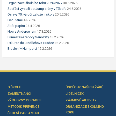
Organizace školního roku 2026/2027
30.6.2026
Šesťáci vyrazili do Jump arény v Táboře
24.6.2026
Oslavy 70. výročí založení školy
20.5.2026
Den Země
4.5.2026
Sběr papíru
24.4.2026
Noc s Andersenem
17.3.2026
Příměstské tábory Senožaty
18.2.2026
Exkurze do Jindřichova Hradce
12.2.2026
Bruslení v Humpolci
12.2.2026
O ŠKOLE
ÚSPĚCHY NAŠICH ŽÁKŮ
ZAMĚSTNANCI
JÍDELNÍČEK
VÝCHOVNÝ PORADCE
ZÁJMOVÉ AKTIVITY
METODIK PREVENCE
ORGANIZACE ŠKOLNÍHO
ROKU
ŠKOLNÍ PARLAMENT