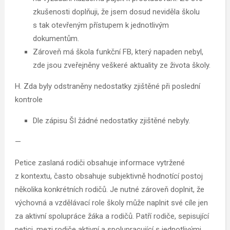
zkušenosti doplňuji, že jsem dosud neviděla školu
s tak otevřeným přístupem k jednotlivým
dokumentům.
Zároveň má škola funkční FB, který napaden nebyl,
zde jsou zveřejněny veškeré aktuality ze života školy.
H. Zda byly odstraněny nedostatky zjištěné při poslední
kontrole
Dle zápisu ŠI žádné nedostatky zjištěné nebyly.
—
Petice zaslaná rodiči obsahuje informace vytržené
z kontextu, často obsahuje subjektivně hodnotící postoj
několika konkrétních rodičů. Je nutné zároveň doplnit, že
výchovná a vzdělávací role školy může naplnit své cíle jen
za aktivní spolupráce žáka a rodičů. Patří rodiče, sepisující
petici, mezi rodiče aktivní a spolupracující s jednotlivými