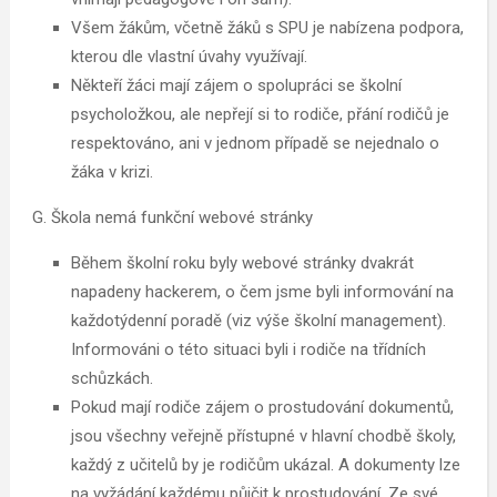
Všem žákům, včetně žáků s SPU je nabízena podpora,
kterou dle vlastní úvahy využívají.
Někteří žáci mají zájem o spolupráci se školní
psycholožkou, ale nepřejí si to rodiče, přání rodičů je
respektováno, ani v jednom případě se nejednalo o
žáka v krizi.
G. Škola nemá funkční webové stránky
Během školní roku byly webové stránky dvakrát
napadeny hackerem, o čem jsme byli informování na
každotýdenní poradě (viz výše školní management).
Informováni o této situaci byli i rodiče na třídních
schůzkách.
Pokud mají rodiče zájem o prostudování dokumentů,
jsou všechny veřejně přístupné v hlavní chodbě školy,
každý z učitelů by je rodičům ukázal. A dokumenty lze
na vyžádání každému půjčit k prostudování. Ze své