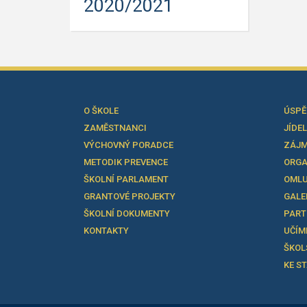
2020/2021
O ŠKOLE
ÚSPĚ
ZAMĚSTNANCI
JÍDE
VÝCHOVNÝ PORADCE
ZÁJM
METODIK PREVENCE
ORGA
ŠKOLNÍ PARLAMENT
OMLU
GRANTOVÉ PROJEKTY
GALE
ŠKOLNÍ DOKUMENTY
PART
KONTAKTY
UČÍM
ŠKOL
KE S