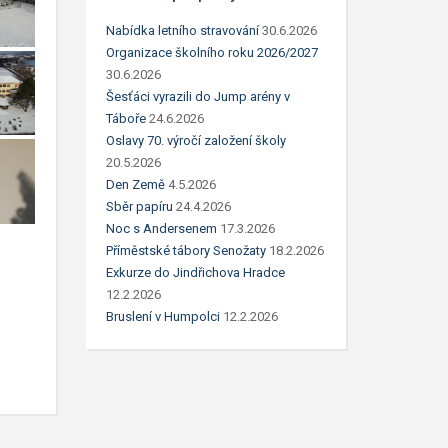
Nabídka letního stravování
30.6.2026
Organizace školního roku 2026/2027
30.6.2026
Šesťáci vyrazili do Jump arény v
Táboře
24.6.2026
Oslavy 70. výročí založení školy
20.5.2026
Den Země
4.5.2026
Sběr papíru
24.4.2026
Noc s Andersenem
17.3.2026
Příměstské tábory Senožaty
18.2.2026
Exkurze do Jindřichova Hradce
12.2.2026
Bruslení v Humpolci
12.2.2026