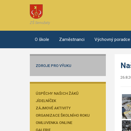
ZŠ Senožaty
O škole
Zaměstnanci
Výchovný poradce
Na
ZDROJE PRO VÝUKU
26.8.
ÚSPĚCHY NAŠICH ŽÁKŮ
JÍDELNÍČEK
ZÁJMOVÉ AKTIVITY
ORGANIZACE ŠKOLNÍHO ROKU
OMLUVENKA ONLINE
GALERIE