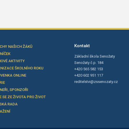
Kontakt
CHY NAŠICH ŽÁKŮ
LNÍČEK
Základní škola Senožaty
OVÉ AKTIVITY
Senožaty č.p. 184
NIZACE ŠKOLNÍHO ROKU
+420 565 582 153
VENKA ONLINE
+420 602 951 117
reditelstvi@zssenozaty.cz
RIE
NEŘI, SPONZOŘI
E SE ZE ŽIVOTA PRO ŽIVOT
SKÁ RADA
TAŽENÍ