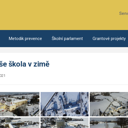
Sen
Metodik prevence
Školní parlament
Grantové projekty
še škola v zimě
2021