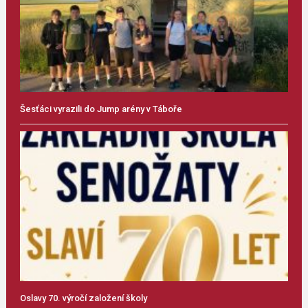
Šesťáci vyrazili do Jump arény v Táboře
Oslavy 70. výročí založení školy