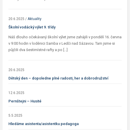
20.6.2025
/
Aktuality
Školní vodácký výlet 9. třídy
Náš dlouho očekávaný školní výlet jsme zahájili v pondělí 16. června
v 9:00 hodin v loděnici Samba v Ledči nad Sázavou. Tam jsme si
půjčili dva šestimístné rafty a po […]
20.6.2025
Dětský den – dopoledne plné radosti, her a dobrodružství
12.6.2025
Pernštejni – Husité
5.5.2025
Hledáme asistenta/asistentku pedagoga