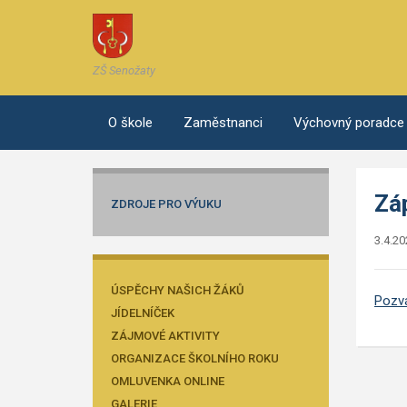
ZŠ Senožaty
O škole
Zaměstnanci
Výchovný poradce
Záp
ZDROJE PRO VÝUKU
3.4.20
ÚSPĚCHY NAŠICH ŽÁKŮ
Pozvá
JÍDELNÍČEK
ZÁJMOVÉ AKTIVITY
ORGANIZACE ŠKOLNÍHO ROKU
OMLUVENKA ONLINE
GALERIE