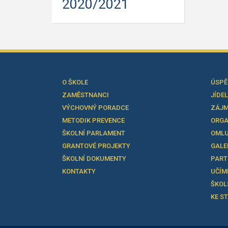
2020/2021
O ŠKOLE
ÚSPĚ
ZAMĚSTNANCI
JÍDE
VÝCHOVNÝ PORADCE
ZÁJM
METODIK PREVENCE
ORGA
ŠKOLNÍ PARLAMENT
OMLU
GRANTOVÉ PROJEKTY
GALE
ŠKOLNÍ DOKUMENTY
PART
KONTAKTY
UČÍM
ŠKOL
KE S