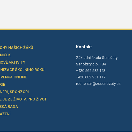
Kontakt
CHY NAŠICH ŽÁKŮ
LNÍČEK
Základní škola Senožaty
OVÉ AKTIVITY
Senožaty č.p. 184
NIZACE ŠKOLNÍHO ROKU
+420 565 582 153
VENKA ONLINE
+420 602 951 117
reditelstvi@zssenozaty.cz
RIE
NEŘI, SPONZOŘI
E SE ZE ŽIVOTA PRO ŽIVOT
SKÁ RADA
TAŽENÍ