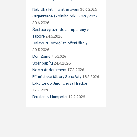
Nabídka letního stravování
30.6.2026
Organizace školního roku 2026/2027
30.6.2026
Šesťáci vyrazili do Jump arény v
Táboře
24.6.2026
Oslavy 70. výročí založení školy
20.5.2026
Den Země
4.5.2026
Sběr papíru
24.4.2026
Noc s Andersenem
17.3.2026
Příměstské tábory Senožaty
18.2.2026
Exkurze do Jindřichova Hradce
12.2.2026
Bruslení v Humpolci
12.2.2026