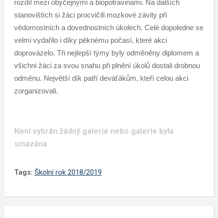
rozdíl mezi obyčejnými a biopotravinami. Na dalších
stanovištích si žáci procvičili mozkové závity při
vědomostních a dovednostních úkolech. Celé dopoledne se
velmi vydařilo i díky pěknému počasí, které akci
doprovázelo. Tři nejlepší týmy byly odměněny diplomem a
všichni žáci za svou snahu při plnění úkolů dostali drobnou
odměnu. Největší dík patří deváťákům, kteří celou akci
zorganizovali.
Není vybrán žádný galerie nebo galerie byla
smazána
Tags:
Školní rok 2018/2019