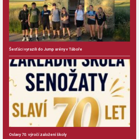
Šesťáci vyrazili do Jump arény v Táboře
Oslavy 70. výročí založení školy