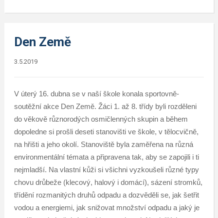
Den Země
3.5.2019
V úterý 16. dubna se v naší škole konala sportovně-
soutěžní akce Den Země. Žáci 1. až 8. třídy byli rozděleni
do věkově různorodých osmičlenných skupin a během
dopoledne si prošli deseti stanovišti ve škole, v tělocvičně,
na hřišti a jeho okolí. Stanoviště byla zaměřena na různá
environmentální témata a připravena tak, aby se zapojili i ti
nejmladší. Na vlastní kůži si všichni vyzkoušeli různé typy
chovu drůbeže (klecový, halový i domácí), sázení stromků,
třídění rozmanitých druhů odpadu a dozvěděli se, jak šetřit
vodou a energiemi, jak snižovat množství odpadu a jaký je