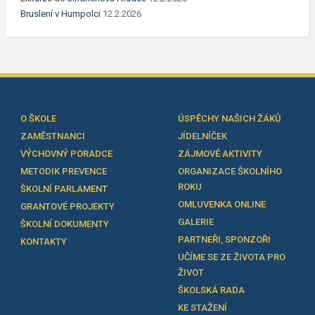
Bruslení v Humpolci
12.2.2026
O ŠKOLE
ÚSPĚCHY NAŠICH ŽÁKŮ
ZAMĚSTNANCI
JÍDELNÍČEK
VÝCHOVNÝ PORADCE
ZÁJMOVÉ AKTIVITY
METODIK PREVENCE
ORGANIZACE ŠKOLNÍHO
ROKU
ŠKOLNÍ PARLAMENT
OMLUVENKA ONLINE
GRANTOVÉ PROJEKTY
GALERIE
ŠKOLNÍ DOKUMENTY
PARTNEŘI, SPONZOŘI
KONTAKTY
UČÍME SE ZE ŽIVOTA PRO
ŽIVOT
ŠKOLSKÁ RADA
KE STAŽENÍ