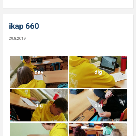
ikap 660
29.8.2019
dav
dig
dig
dig