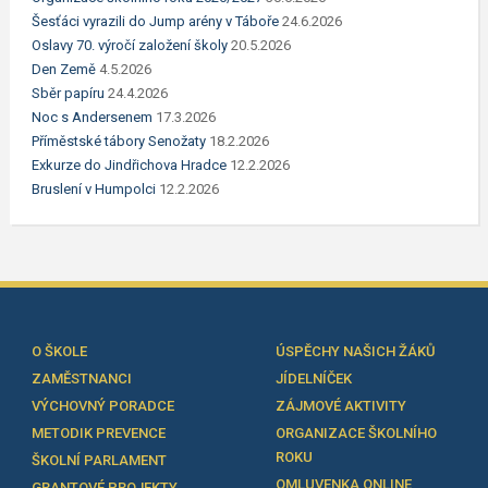
Šesťáci vyrazili do Jump arény v Táboře
24.6.2026
Oslavy 70. výročí založení školy
20.5.2026
Den Země
4.5.2026
Sběr papíru
24.4.2026
Noc s Andersenem
17.3.2026
Příměstské tábory Senožaty
18.2.2026
Exkurze do Jindřichova Hradce
12.2.2026
Bruslení v Humpolci
12.2.2026
O ŠKOLE
ÚSPĚCHY NAŠICH ŽÁKŮ
ZAMĚSTNANCI
JÍDELNÍČEK
VÝCHOVNÝ PORADCE
ZÁJMOVÉ AKTIVITY
METODIK PREVENCE
ORGANIZACE ŠKOLNÍHO
ROKU
ŠKOLNÍ PARLAMENT
OMLUVENKA ONLINE
GRANTOVÉ PROJEKTY