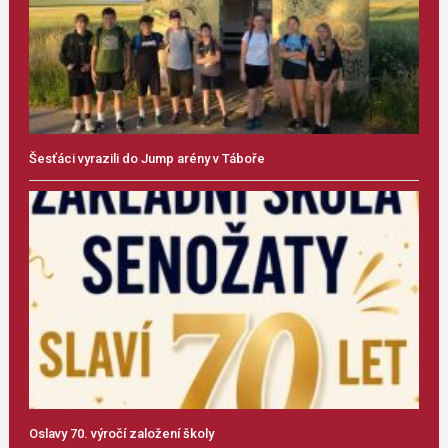
Šesťáci vyrazili do Jump arény v Táboře
Oslavy 70. výročí založení školy