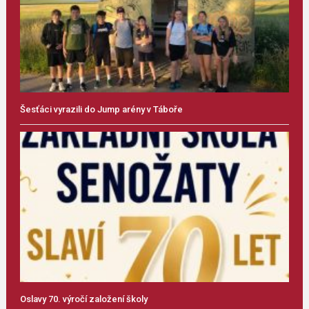
Šesťáci vyrazili do Jump arény v Táboře
Oslavy 70. výročí založení školy