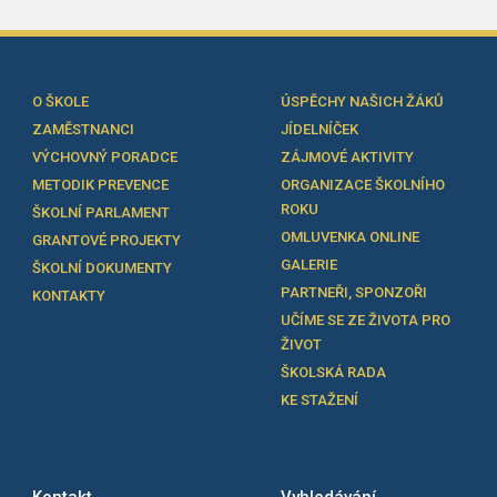
O ŠKOLE
ÚSPĚCHY NAŠICH ŽÁKŮ
ZAMĚSTNANCI
JÍDELNÍČEK
VÝCHOVNÝ PORADCE
ZÁJMOVÉ AKTIVITY
METODIK PREVENCE
ORGANIZACE ŠKOLNÍHO
ROKU
ŠKOLNÍ PARLAMENT
OMLUVENKA ONLINE
GRANTOVÉ PROJEKTY
GALERIE
ŠKOLNÍ DOKUMENTY
PARTNEŘI, SPONZOŘI
KONTAKTY
UČÍME SE ZE ŽIVOTA PRO
ŽIVOT
ŠKOLSKÁ RADA
KE STAŽENÍ
Kontakt
Vyhledávání