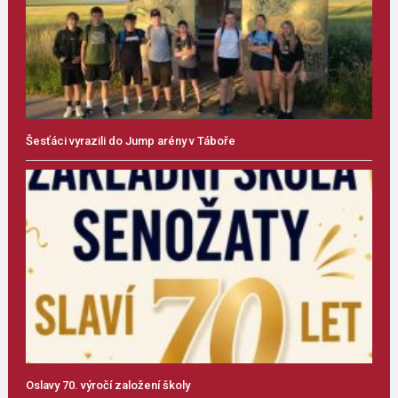
Šesťáci vyrazili do Jump arény v Táboře
Oslavy 70. výročí založení školy