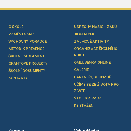
O ŠKOLE
ÚSPĚCHY NAŠICH ŽÁKŮ
ZAMĚSTNANCI
JÍDELNÍČEK
VÝCHOVNÝ PORADCE
ZÁJMOVÉ AKTIVITY
METODIK PREVENCE
ORGANIZACE ŠKOLNÍHO
ROKU
ŠKOLNÍ PARLAMENT
OMLUVENKA ONLINE
GRANTOVÉ PROJEKTY
GALERIE
ŠKOLNÍ DOKUMENTY
PARTNEŘI, SPONZOŘI
KONTAKTY
UČÍME SE ZE ŽIVOTA PRO
ŽIVOT
ŠKOLSKÁ RADA
KE STAŽENÍ
Kontakt
Vyhledávání