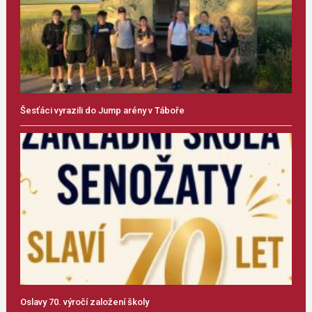
Šesťáci vyrazili do Jump arény v Táboře
Oslavy 70. výročí založení školy