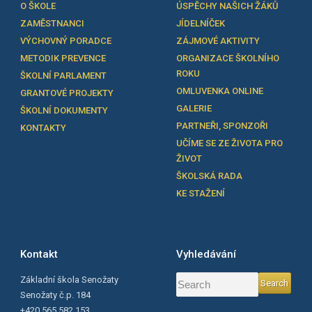
O ŠKOLE
ÚSPĚCHY NAŠICH ŽÁKŮ
ZAMĚSTNANCI
JÍDELNÍČEK
VÝCHOVNÝ PORADCE
ZÁJMOVÉ AKTIVITY
METODIK PREVENCE
ORGANIZACE ŠKOLNÍHO
ROKU
ŠKOLNÍ PARLAMENT
OMLUVENKA ONLINE
GRANTOVÉ PROJEKTY
GALERIE
ŠKOLNÍ DOKUMENTY
PARTNEŘI, SPONZOŘI
KONTAKTY
UČÍME SE ZE ŽIVOTA PRO
ŽIVOT
ŠKOLSKÁ RADA
KE STAŽENÍ
Kontakt
Vyhledávání
Základní škola Senožaty
Senožaty č.p. 184
+420 565 582 153