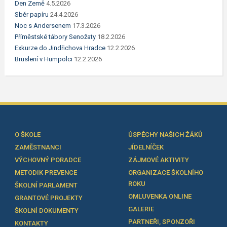
Den Země
4.5.2026
Sběr papíru
24.4.2026
Noc s Andersenem
17.3.2026
Příměstské tábory Senožaty
18.2.2026
Exkurze do Jindřichova Hradce
12.2.2026
Bruslení v Humpolci
12.2.2026
O ŠKOLE
ÚSPĚCHY NAŠICH ŽÁKŮ
ZAMĚSTNANCI
JÍDELNÍČEK
VÝCHOVNÝ PORADCE
ZÁJMOVÉ AKTIVITY
METODIK PREVENCE
ORGANIZACE ŠKOLNÍHO
ROKU
ŠKOLNÍ PARLAMENT
OMLUVENKA ONLINE
GRANTOVÉ PROJEKTY
GALERIE
ŠKOLNÍ DOKUMENTY
PARTNEŘI, SPONZOŘI
KONTAKTY