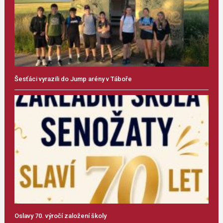
Šesťáci vyrazili do Jump arény v Táboře
Oslavy 70. výročí založení školy