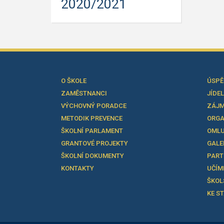
2020/2021
O ŠKOLE
ÚSPĚ
ZAMĚSTNANCI
JÍDE
VÝCHOVNÝ PORADCE
ZÁJM
METODIK PREVENCE
ORGA
ŠKOLNÍ PARLAMENT
OMLU
GRANTOVÉ PROJEKTY
GALE
ŠKOLNÍ DOKUMENTY
PART
KONTAKTY
UČÍM
ŠKOL
KE S