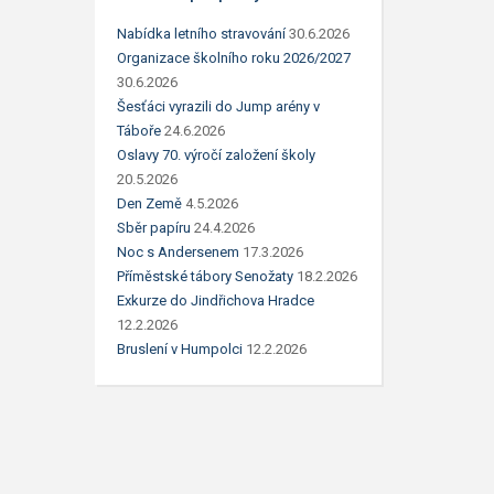
Nabídka letního stravování
30.6.2026
Organizace školního roku 2026/2027
30.6.2026
Šesťáci vyrazili do Jump arény v
Táboře
24.6.2026
Oslavy 70. výročí založení školy
20.5.2026
Den Země
4.5.2026
Sběr papíru
24.4.2026
Noc s Andersenem
17.3.2026
Příměstské tábory Senožaty
18.2.2026
Exkurze do Jindřichova Hradce
12.2.2026
Bruslení v Humpolci
12.2.2026