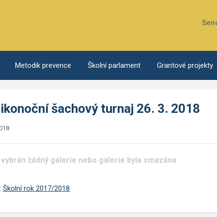
Sen
Metodik prevence
Školní parlament
Grantové projekty
ikonoční šachový turnaj 26. 3. 2018
2018
 vybrán žádný galerie nebo galerie byla smazána
:
Školní rok 2017/2018