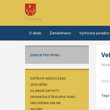
ZŠ Senožaty
O škole
Zaměstnanci
Výchovný poradce
Vel
ZDROJE PRO VÝUKU
10.4.
ÚSPĚCHY NAŠICH ŽÁKŮ
Není
JÍDELNÍČEK
ZÁJMOVÉ AKTIVITY
Tags
ORGANIZACE ŠKOLNÍHO ROKU
OMLUVENKA ONLINE
GALERIE