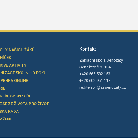
Kontakt
CHY NAŠICH ŽÁKŮ
LNÍČEK
Základní škola Senožaty
OVÉ AKTIVITY
Senožaty č.p. 184
NIZACE ŠKOLNÍHO ROKU
+420 565 582 153
VENKA ONLINE
+420 602 951 117
reditelstvi@zssenozaty.cz
RIE
NEŘI, SPONZOŘI
E SE ZE ŽIVOTA PRO ŽIVOT
SKÁ RADA
TAŽENÍ