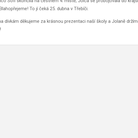
co Sofi skončila na čestném 4. místě, Jolča se probojovala do kraj
 Blahopřejeme! To jí čeká 25. dubna v Třebíči.
 dívkám děkujeme za krásnou prezentaci naší školy a Jolaně držím
!