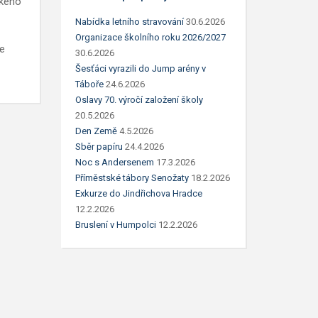
ského
Nabídka letního stravování
30.6.2026
Organizace školního roku 2026/2027
e
30.6.2026
Šesťáci vyrazili do Jump arény v
Táboře
24.6.2026
Oslavy 70. výročí založení školy
20.5.2026
Den Země
4.5.2026
Sběr papíru
24.4.2026
Noc s Andersenem
17.3.2026
Příměstské tábory Senožaty
18.2.2026
Exkurze do Jindřichova Hradce
12.2.2026
Bruslení v Humpolci
12.2.2026