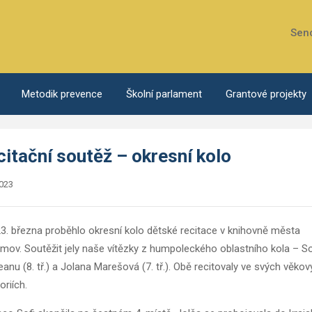
Sen
Metodik prevence
Školní parlament
Grantové projekty
itační soutěž – okresní kolo
2023
3. března proběhlo okresní kolo dětské recitace v knihovně města
imov. Soutěžit jely naše vítězky z humpoleckého oblastního kola – So
anu (8. tř.) a Jolana Marešová (7. tř.). Obě recitovaly ve svých věko
oriích.