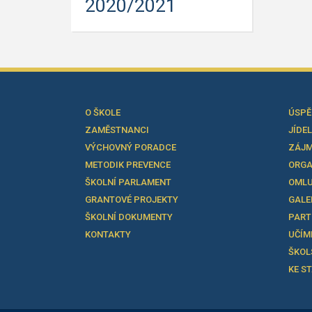
2020/2021
O ŠKOLE
ÚSPĚ
ZAMĚSTNANCI
JÍDE
VÝCHOVNÝ PORADCE
ZÁJM
METODIK PREVENCE
ORGA
ŠKOLNÍ PARLAMENT
OMLU
GRANTOVÉ PROJEKTY
GALE
ŠKOLNÍ DOKUMENTY
PART
KONTAKTY
UČÍM
ŠKOL
KE S