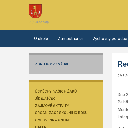
ZŠ Senožaty
O škole
Zaměstnanci
Výchovný poradce
Rec
ZDROJE PRO VÝUKU
29.3.
ÚSPĚCHY NAŠICH ŽÁKŮ
Dne 2
JÍDELNÍČEK
Pelhř
ZÁJMOVÉ AKTIVITY
Munte
ORGANIZACE ŠKOLNÍHO ROKU
kateg
OMLUVENKA ONLINE
GALERIE