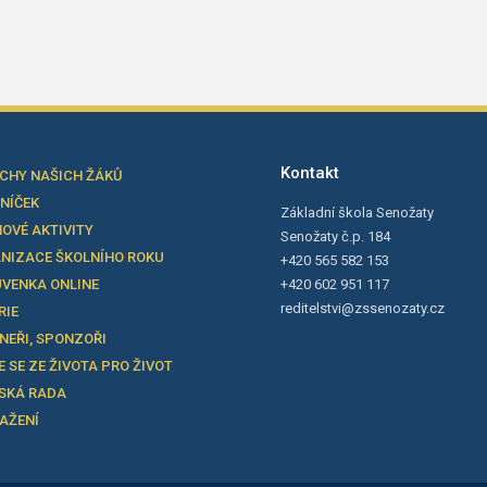
Kontakt
CHY NAŠICH ŽÁKŮ
LNÍČEK
Základní škola Senožaty
OVÉ AKTIVITY
Senožaty č.p. 184
NIZACE ŠKOLNÍHO ROKU
+420 565 582 153
VENKA ONLINE
+420 602 951 117
reditelstvi@zssenozaty.cz
RIE
NEŘI, SPONZOŘI
E SE ZE ŽIVOTA PRO ŽIVOT
SKÁ RADA
TAŽENÍ