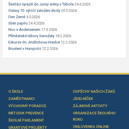
Šesťáci vyrazili do Jump arény v Táboře
24.6.2026
Oslavy 70. výročí založení školy
20.5.2026
Den Země
4.5.2026
Sběr papíru
24.4.2026
Noc s Andersenem
17.3.2026
Příměstské tábory Senožaty
18.2.2026
Exkurze do Jindřichova Hradce
12.2.2026
Bruslení v Humpolci
12.2.2026
O ŠKOLE
ÚSPĚCHY NAŠICH ŽÁKŮ
ZAMĚSTNANCI
JÍDELNÍČEK
VÝCHOVNÝ PORADCE
ZÁJMOVÉ AKTIVITY
METODIK PREVENCE
ORGANIZACE ŠKOLNÍHO
ROKU
ŠKOLNÍ PARLAMENT
OMLUVENKA ONLINE
GRANTOVÉ PROJEKTY