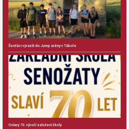
Šesťáci vyrazili do Jump arény v Táboře
Oslavy 70. výročí založení školy