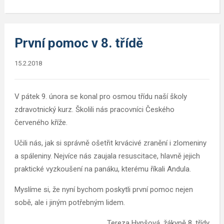
První pomoc v 8. třídě
15.2.2018
V pátek 9. února se konal pro osmou třídu naší školy
zdravotnický kurz. Školili nás pracovníci Českého
červeného kříže.
Učili nás, jak si správně ošetřit krvácivé zranění i zlomeniny
a spáleniny. Nejvíce nás zaujala resuscitace, hlavně jejich
praktické vyzkoušení na panáku, kterému říkali Andula.
Myslíme si, že nyní bychom poskytli první pomoc nejen
sobě, ale i jiným potřebným lidem.
Tereza Hypšová, žákyně 8. třídy