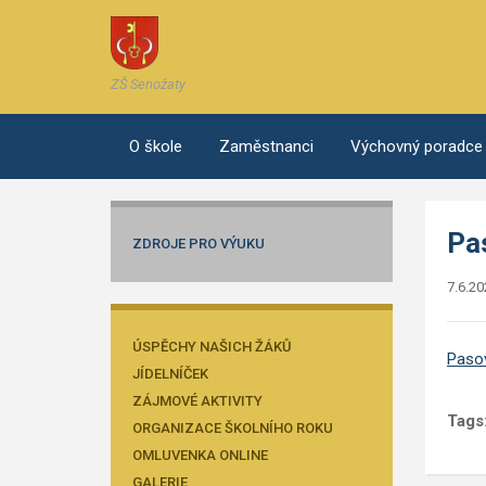
ZŠ Senožaty
O škole
Zaměstnanci
Výchovný poradce
Pa
ZDROJE PRO VÝUKU
7.6.20
ÚSPĚCHY NAŠICH ŽÁKŮ
Pasov
JÍDELNÍČEK
ZÁJMOVÉ AKTIVITY
Tags
ORGANIZACE ŠKOLNÍHO ROKU
OMLUVENKA ONLINE
GALERIE