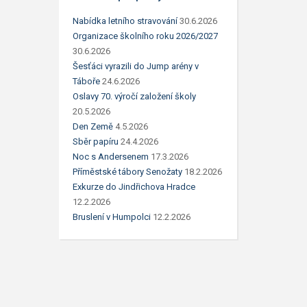
Nabídka letního stravování
30.6.2026
Organizace školního roku 2026/2027
30.6.2026
Šesťáci vyrazili do Jump arény v
Táboře
24.6.2026
Oslavy 70. výročí založení školy
20.5.2026
Den Země
4.5.2026
Sběr papíru
24.4.2026
Noc s Andersenem
17.3.2026
Příměstské tábory Senožaty
18.2.2026
Exkurze do Jindřichova Hradce
12.2.2026
Bruslení v Humpolci
12.2.2026