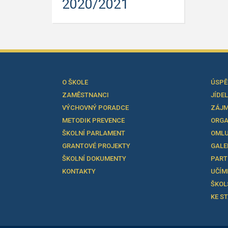
2020/2021
O ŠKOLE
ÚSPĚ
ZAMĚSTNANCI
JÍDE
VÝCHOVNÝ PORADCE
ZÁJM
METODIK PREVENCE
ORGA
ŠKOLNÍ PARLAMENT
OMLU
GRANTOVÉ PROJEKTY
GALE
ŠKOLNÍ DOKUMENTY
PART
KONTAKTY
UČÍM
ŠKOL
KE S