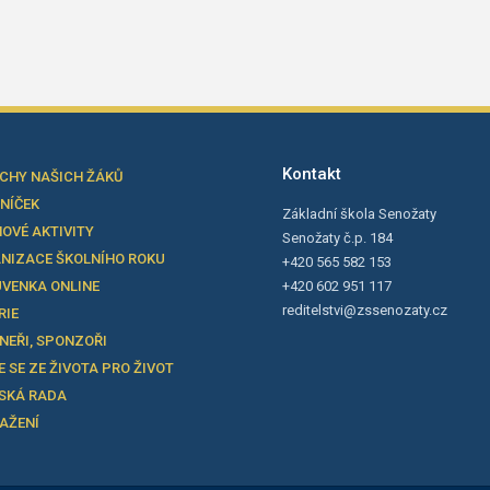
Kontakt
CHY NAŠICH ŽÁKŮ
LNÍČEK
Základní škola Senožaty
OVÉ AKTIVITY
Senožaty č.p. 184
NIZACE ŠKOLNÍHO ROKU
+420 565 582 153
VENKA ONLINE
+420 602 951 117
reditelstvi@zssenozaty.cz
RIE
NEŘI, SPONZOŘI
E SE ZE ŽIVOTA PRO ŽIVOT
SKÁ RADA
TAŽENÍ