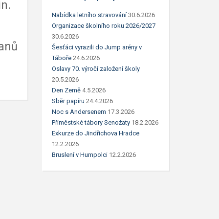
in.
Nabídka letního stravování
30.6.2026
Organizace školního roku 2026/2027
30.6.2026
Janů
Šesťáci vyrazili do Jump arény v
Táboře
24.6.2026
Oslavy 70. výročí založení školy
20.5.2026
Den Země
4.5.2026
Sběr papíru
24.4.2026
Noc s Andersenem
17.3.2026
Příměstské tábory Senožaty
18.2.2026
Exkurze do Jindřichova Hradce
12.2.2026
Bruslení v Humpolci
12.2.2026