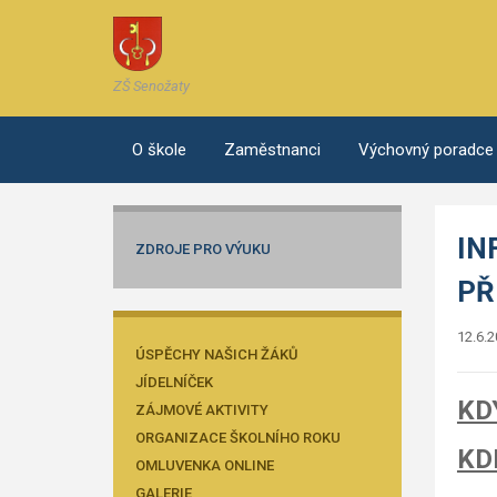
ZŠ Senožaty
O škole
Zaměstnanci
Výchovný poradce
IN
ZDROJE PRO VÝUKU
PŘ
12.6.
ÚSPĚCHY NAŠICH ŽÁKŮ
JÍDELNÍČEK
KD
ZÁJMOVÉ AKTIVITY
ORGANIZACE ŠKOLNÍHO ROKU
KD
OMLUVENKA ONLINE
GALERIE