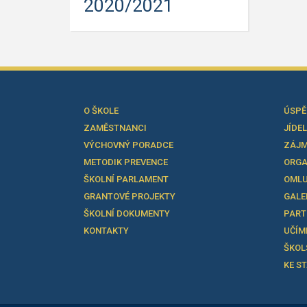
2020/2021
O ŠKOLE
ÚSPĚ
ZAMĚSTNANCI
JÍDE
VÝCHOVNÝ PORADCE
ZÁJM
METODIK PREVENCE
ORGA
ŠKOLNÍ PARLAMENT
OMLU
GRANTOVÉ PROJEKTY
GALE
ŠKOLNÍ DOKUMENTY
PART
KONTAKTY
UČÍM
ŠKOL
KE S