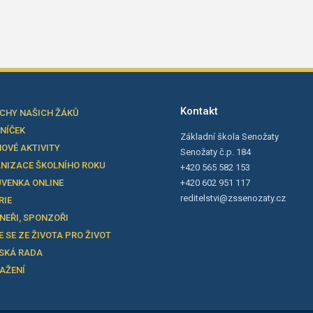
Kontakt
CHY NAŠICH ŽÁKŮ
LNÍČEK
Základní škola Senožaty
OVÉ AKTIVITY
Senožaty č.p. 184
NIZACE ŠKOLNÍHO ROKU
+420 565 582 153
VENKA ONLINE
+420 602 951 117
reditelstvi@zssenozaty.cz
RIE
NEŘI, SPONZOŘI
E SE ZE ŽIVOTA PRO ŽIVOT
SKÁ RADA
TAŽENÍ