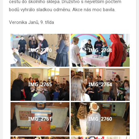
cestu do školního sklepa. Družstvo s největším počtem
bodů vyhrálo sladkou odměnu. Akce nás moc bavila.
Veronika Janů, 9. třída
IMG_2770
IMG_2768
IMG_2765
IMG_2764
IMG_2761
IMG_2760