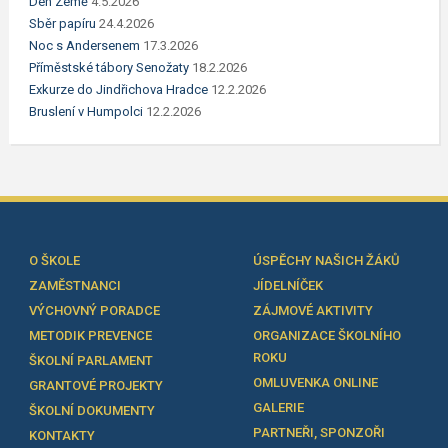
Den Země
4.5.2026
Sběr papíru
24.4.2026
Noc s Andersenem
17.3.2026
Příměstské tábory Senožaty
18.2.2026
Exkurze do Jindřichova Hradce
12.2.2026
Bruslení v Humpolci
12.2.2026
O ŠKOLE
ÚSPĚCHY NAŠICH ŽÁKŮ
ZAMĚSTNANCI
JÍDELNÍČEK
VÝCHOVNÝ PORADCE
ZÁJMOVÉ AKTIVITY
METODIK PREVENCE
ORGANIZACE ŠKOLNÍHO
ROKU
ŠKOLNÍ PARLAMENT
OMLUVENKA ONLINE
GRANTOVÉ PROJEKTY
GALERIE
ŠKOLNÍ DOKUMENTY
PARTNEŘI, SPONZOŘI
KONTAKTY