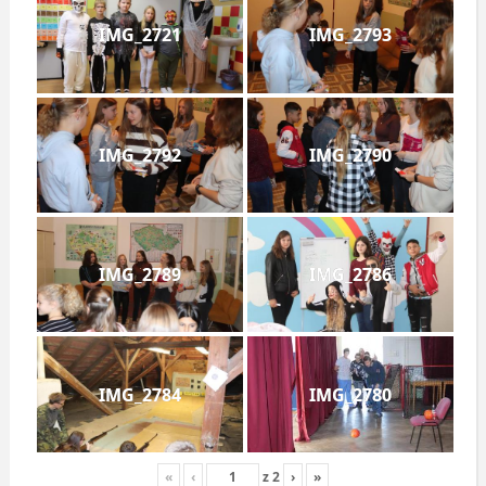
IMG_2721
IMG_2793
IMG_2792
IMG_2790
IMG_2789
IMG_2786
IMG_2784
IMG_2780
«
‹
z
2
›
»