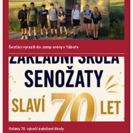
Šesťáci vyrazili do Jump arény v Táboře
Oslavy 70. výročí založení školy