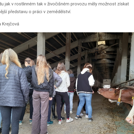
du jak v rostlinném tak v živočišném provozu měly možnost získat
ější představu o práci v zemědělství.
 Krejčová