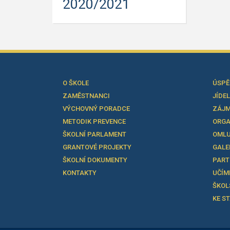
2020/2021
O ŠKOLE
ÚSPĚ
ZAMĚSTNANCI
JÍDE
VÝCHOVNÝ PORADCE
ZÁJM
METODIK PREVENCE
ORGA
ŠKOLNÍ PARLAMENT
OMLU
GRANTOVÉ PROJEKTY
GALE
ŠKOLNÍ DOKUMENTY
PART
KONTAKTY
UČÍM
ŠKOL
KE S