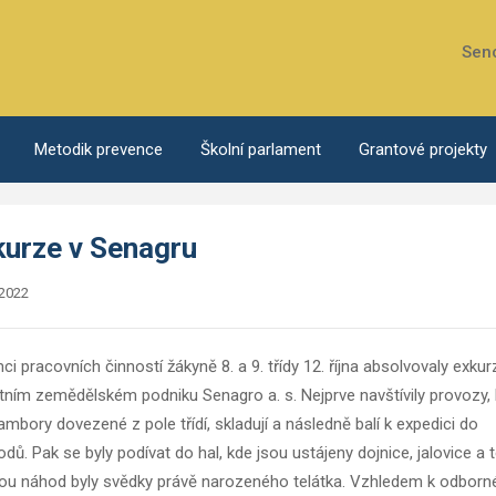
Sen
Metodik prevence
Školní parlament
Grantové projekty
kurze v Senagru
.2022
ci pracovních činností žákyně 8. a 9. třídy 12. října absolvovaly exkur
tním zemědělském podniku Senagro a. s. Nejprve navštívily provozy,
ambory dovezené z pole třídí, skladují a následně balí k expedici do
dů. Pak se byly podívat do hal, kde jsou ustájeny dojnice, jalovice a t
u náhod byly svědky právě narozeného telátka. Vzhledem k odbor