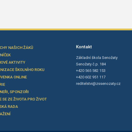
Kontakt
CHY NAŠICH ŽÁKŮ
LNÍČEK
Základní škola Senožaty
OVÉ AKTIVITY
Senožaty č.p. 184
NIZACE ŠKOLNÍHO ROKU
+420 565 582 153
VENKA ONLINE
+420 602 951 117
reditelstvi@zssenozaty.cz
RIE
NEŘI, SPONZOŘI
E SE ZE ŽIVOTA PRO ŽIVOT
SKÁ RADA
TAŽENÍ