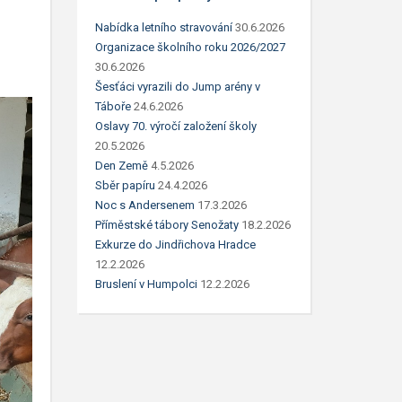
Nabídka letního stravování
30.6.2026
Organizace školního roku 2026/2027
30.6.2026
Šesťáci vyrazili do Jump arény v
Táboře
24.6.2026
Oslavy 70. výročí založení školy
20.5.2026
Den Země
4.5.2026
Sběr papíru
24.4.2026
Noc s Andersenem
17.3.2026
Příměstské tábory Senožaty
18.2.2026
Exkurze do Jindřichova Hradce
12.2.2026
Bruslení v Humpolci
12.2.2026