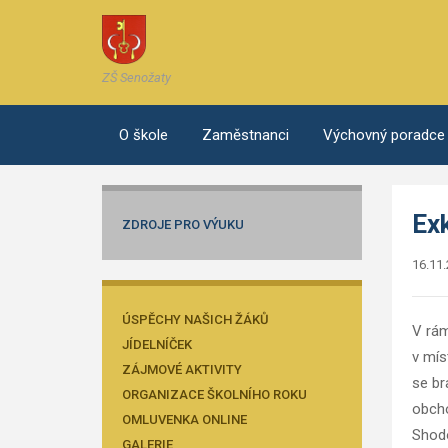
ZŠ Senožaty
O škole
Zaměstnanci
Výchovný poradce
Ex
ZDROJE PRO VÝUKU
16.11
ÚSPĚCHY NAŠICH ŽÁKŮ
V rám
JÍDELNÍČEK
v mís
ZÁJMOVÉ AKTIVITY
se br
ORGANIZACE ŠKOLNÍHO ROKU
obcho
OMLUVENKA ONLINE
Shodo
GALERIE