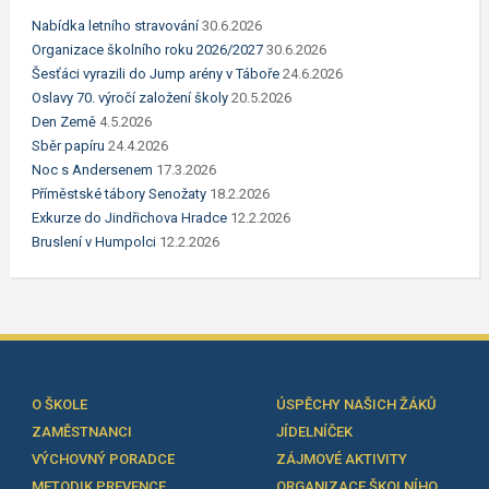
Nabídka letního stravování
30.6.2026
Organizace školního roku 2026/2027
30.6.2026
Šesťáci vyrazili do Jump arény v Táboře
24.6.2026
Oslavy 70. výročí založení školy
20.5.2026
Den Země
4.5.2026
Sběr papíru
24.4.2026
Noc s Andersenem
17.3.2026
Příměstské tábory Senožaty
18.2.2026
Exkurze do Jindřichova Hradce
12.2.2026
Bruslení v Humpolci
12.2.2026
O ŠKOLE
ÚSPĚCHY NAŠICH ŽÁKŮ
ZAMĚSTNANCI
JÍDELNÍČEK
VÝCHOVNÝ PORADCE
ZÁJMOVÉ AKTIVITY
METODIK PREVENCE
ORGANIZACE ŠKOLNÍHO