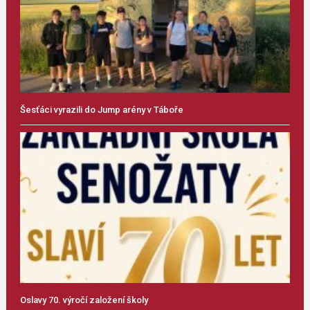
Šesťáci vyrazili do Jump arény v Táboře
Oslavy 70. výročí založení školy