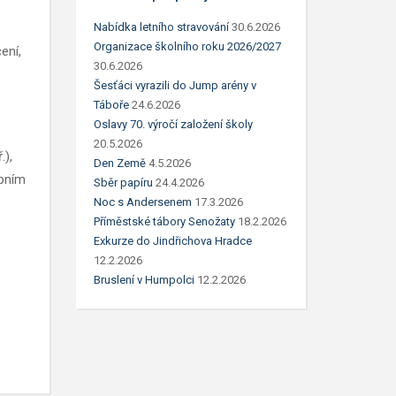
Nabídka letního stravování
30.6.2026
Organizace školního roku 2026/2027
ení,
30.6.2026
Šesťáci vyrazili do Jump arény v
Táboře
24.6.2026
Oslavy 70. výročí založení školy
20.5.2026
.),
Den Země
4.5.2026
upním
Sběr papíru
24.4.2026
Noc s Andersenem
17.3.2026
Příměstské tábory Senožaty
18.2.2026
Exkurze do Jindřichova Hradce
12.2.2026
Bruslení v Humpolci
12.2.2026