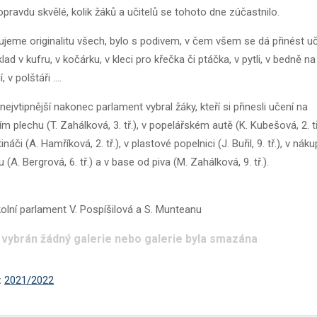
opravdu skvělé, kolik žáků a učitelů se tohoto dne zúčastnilo.
jeme originalitu všech, bylo s podivem, v čem všem se dá přinést uč
klad v kufru, v kočárku, v kleci pro křečka či ptáčka, v pytli, v bedně na
, v polštáři ….
nejvtipnější nakonec parlament vybral žáky, kteří si přinesli učení na
ím plechu (T. Zahálková, 3. tř.), v popelářském autě (K. Kubešová, 2. tř
ináči (A. Hamříková, 2. tř.), v plastové popelnici (J. Buřil, 9. tř.), v nák
u (A. Bergrová, 6. tř.) a v base od piva (M. Zahálková, 9. tř.).
olní parlament V. Pospíšilová a S. Munteanu
 vybrán žádný galerie nebo galerie byla smazána
:
2021/2022