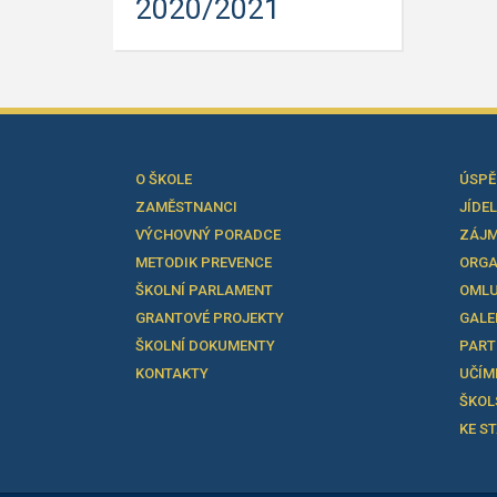
2020/2021
O ŠKOLE
ÚSPĚ
ZAMĚSTNANCI
JÍDE
VÝCHOVNÝ PORADCE
ZÁJM
METODIK PREVENCE
ORGA
ŠKOLNÍ PARLAMENT
OMLU
GRANTOVÉ PROJEKTY
GALE
ŠKOLNÍ DOKUMENTY
PART
KONTAKTY
UČÍM
ŠKOL
KE S