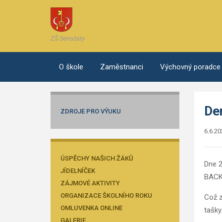
ZŠ Senožaty
O škole
Zaměstnanci
Výchovný poradce
De
ZDROJE PRO VÝUKU
6.6.20
ÚSPĚCHY NAŠICH ŽÁKŮ
Dne 2
JÍDELNÍČEK
BACK
ZÁJMOVÉ AKTIVITY
ORGANIZACE ŠKOLNÍHO ROKU
Což z
OMLUVENKA ONLINE
tašky
GALERIE