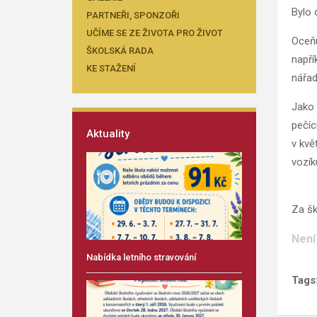
Bylo 
PARTNEŘI, SPONZOŘI
UČÍME SE ZE ŽIVOTA PRO ŽIVOT
Oceňu
ŠKOLSKÁ RADA
napří
KE STAŽENÍ
nářadí
Jako 
pečíc
Aktuality
v květ
vozík
Za šk
Není
Nabídka letního stravování
Tags