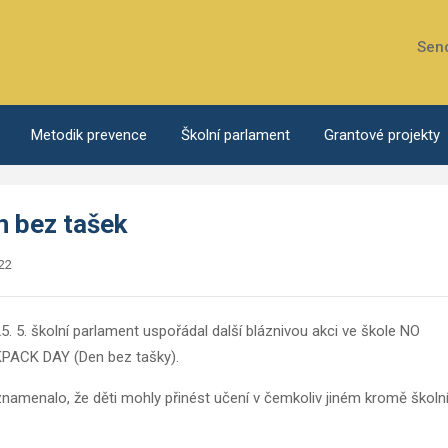
Sen
Metodik prevence
Školní parlament
Grantové projekty
n bez tašek
22
5. 5. školní parlament uspořádal další bláznivou akci ve škole NO
PACK DAY (Den bez tašky).
namenalo, že děti mohly přinést učení v čemkoliv jiném kromě školn
.