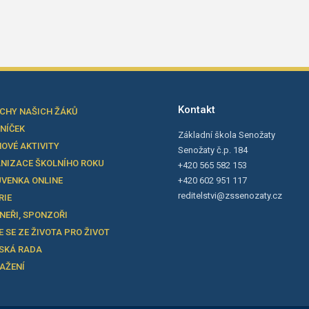
Kontakt
CHY NAŠICH ŽÁKŮ
LNÍČEK
Základní škola Senožaty
OVÉ AKTIVITY
Senožaty č.p. 184
NIZACE ŠKOLNÍHO ROKU
+420 565 582 153
VENKA ONLINE
+420 602 951 117
reditelstvi@zssenozaty.cz
RIE
NEŘI, SPONZOŘI
E SE ZE ŽIVOTA PRO ŽIVOT
SKÁ RADA
TAŽENÍ