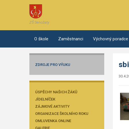
ZŠ Senožaty
O škole
Zaměstnanci
Výchovný poradce
sb
ZDROJE PRO VÝUKU
30.4.
ÚSPĚCHY NAŠICH ŽÁKŮ
JÍDELNÍČEK
ZÁJMOVÉ AKTIVITY
ORGANIZACE ŠKOLNÍHO ROKU
OMLUVENKA ONLINE
GALERIE