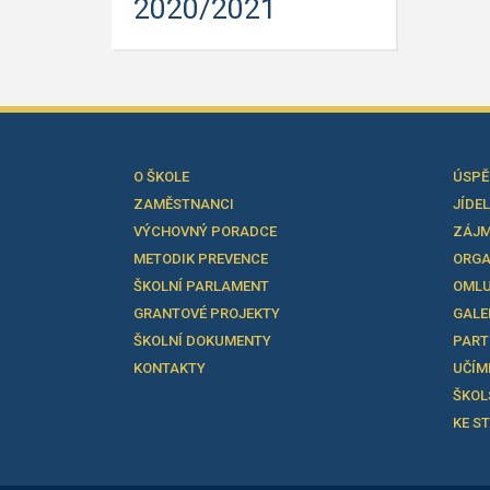
2020/2021
O ŠKOLE
ÚSPĚ
ZAMĚSTNANCI
JÍDE
VÝCHOVNÝ PORADCE
ZÁJM
METODIK PREVENCE
ORGA
ŠKOLNÍ PARLAMENT
OMLU
GRANTOVÉ PROJEKTY
GALE
ŠKOLNÍ DOKUMENTY
PART
KONTAKTY
UČÍM
ŠKOL
KE S