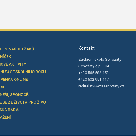
Kontakt
CHY NAŠICH ŽÁKŮ
LNÍČEK
Základní škola Senožaty
OVÉ AKTIVITY
Senožaty č.p. 184
NIZACE ŠKOLNÍHO ROKU
+420 565 582 153
VENKA ONLINE
+420 602 951 117
reditelstvi@zssenozaty.cz
RIE
NEŘI, SPONZOŘI
E SE ZE ŽIVOTA PRO ŽIVOT
SKÁ RADA
TAŽENÍ