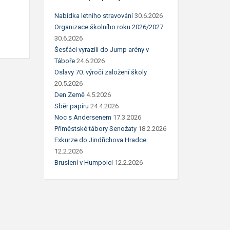
Nabídka letního stravování
30.6.2026
Organizace školního roku 2026/2027
30.6.2026
Šesťáci vyrazili do Jump arény v
Táboře
24.6.2026
Oslavy 70. výročí založení školy
20.5.2026
Den Země
4.5.2026
Sběr papíru
24.4.2026
Noc s Andersenem
17.3.2026
Příměstské tábory Senožaty
18.2.2026
Exkurze do Jindřichova Hradce
12.2.2026
Bruslení v Humpolci
12.2.2026