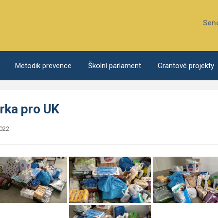
Sen
Metodik prevence
Školní parlament
Grantové projekty
irka pro UK
2022