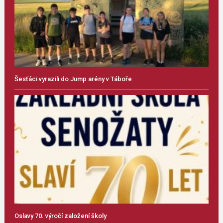
Šesťáci vyrazili do Jump arény v Táboře
Oslavy 70. výročí založení školy