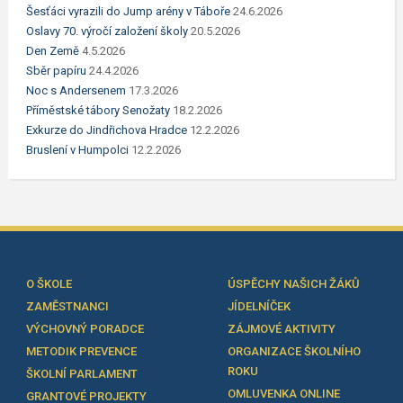
Šesťáci vyrazili do Jump arény v Táboře
24.6.2026
Oslavy 70. výročí založení školy
20.5.2026
Den Země
4.5.2026
Sběr papíru
24.4.2026
Noc s Andersenem
17.3.2026
Příměstské tábory Senožaty
18.2.2026
Exkurze do Jindřichova Hradce
12.2.2026
Bruslení v Humpolci
12.2.2026
O ŠKOLE
ÚSPĚCHY NAŠICH ŽÁKŮ
ZAMĚSTNANCI
JÍDELNÍČEK
VÝCHOVNÝ PORADCE
ZÁJMOVÉ AKTIVITY
METODIK PREVENCE
ORGANIZACE ŠKOLNÍHO
ROKU
ŠKOLNÍ PARLAMENT
OMLUVENKA ONLINE
GRANTOVÉ PROJEKTY