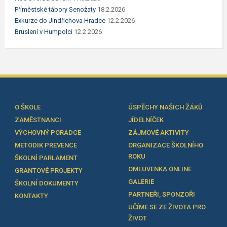
Příměstské tábory Senožaty
18.2.2026
Exkurze do Jindřichova Hradce
12.2.2026
Bruslení v Humpolci
12.2.2026
O ŠKOLE
ÚSPĚCHY NAŠICH ŽÁKŮ
ZAMĚSTNANCI
JÍDELNÍČEK
VÝCHOVNÝ PORADCE
ZÁJMOVÉ AKTIVITY
METODIK PREVENCE
ORGANIZACE ŠKOLNÍHO
ROKU
ŠKOLNÍ PARLAMENT
OMLUVENKA ONLINE
GRANTOVÉ PROJEKTY
GALERIE
ŠKOLNÍ DOKUMENTY
PARTNEŘI, SPONZOŘI
KONTAKTY
UČÍME SE ZE ŽIVOTA PRO
ŽIVOT