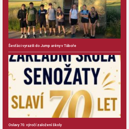
Šesťáci vyrazili do Jump arény v Táboře
Oslavy 70. výročí založení školy