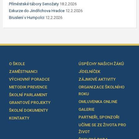
Příměstské tábory Senožaty
18.2.2026
Exkurze do Jindřichova Hradce
12.2.2026
Bruslení v Humpolci
12.2.2026
O ŠKOLE
ÚSPĚCHY NAŠICH ŽÁKŮ
ZAMĚSTNANCI
JÍDELNÍČEK
VÝCHOVNÝ PORADCE
ZÁJMOVÉ AKTIVITY
METODIK PREVENCE
ORGANIZACE ŠKOLNÍHO
ROKU
ŠKOLNÍ PARLAMENT
OMLUVENKA ONLINE
GRANTOVÉ PROJEKTY
GALERIE
ŠKOLNÍ DOKUMENTY
PARTNEŘI, SPONZOŘI
KONTAKTY
UČÍME SE ZE ŽIVOTA PRO
ŽIVOT