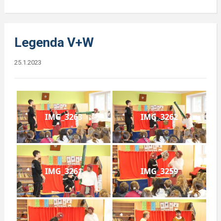
Legenda V+W
25.1.2023
IMG_3263
IMG_3262
IMG_3261
IMG_3259