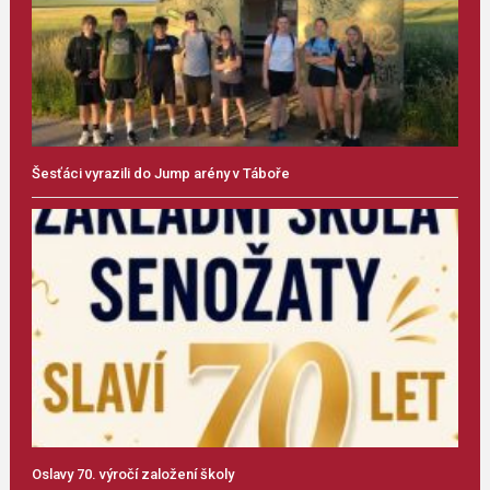
Šesťáci vyrazili do Jump arény v Táboře
Oslavy 70. výročí založení školy