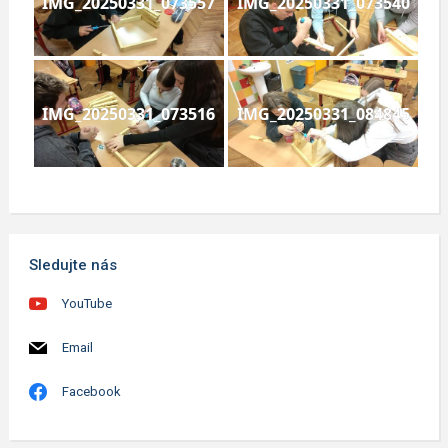
IMG_20250331_073557
IMG_20250331_073540
IMG_20250331_073516
IMG_20250331_084845
Sledujte nás
YouTube
Email
Facebook