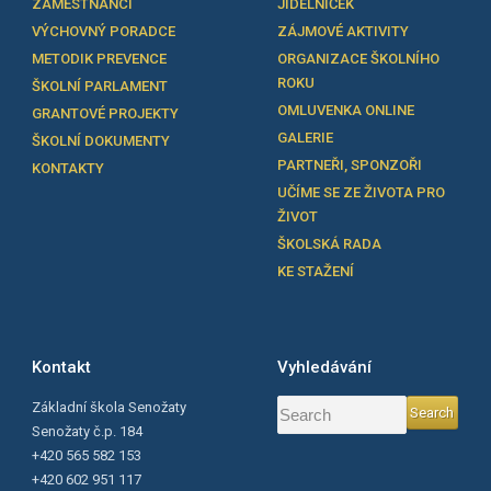
ZAMĚSTNANCI
JÍDELNÍČEK
VÝCHOVNÝ PORADCE
ZÁJMOVÉ AKTIVITY
METODIK PREVENCE
ORGANIZACE ŠKOLNÍHO
ROKU
ŠKOLNÍ PARLAMENT
OMLUVENKA ONLINE
GRANTOVÉ PROJEKTY
GALERIE
ŠKOLNÍ DOKUMENTY
PARTNEŘI, SPONZOŘI
KONTAKTY
UČÍME SE ZE ŽIVOTA PRO
ŽIVOT
ŠKOLSKÁ RADA
KE STAŽENÍ
Kontakt
Vyhledávání
Základní škola Senožaty
Senožaty č.p. 184
+420 565 582 153
+420 602 951 117