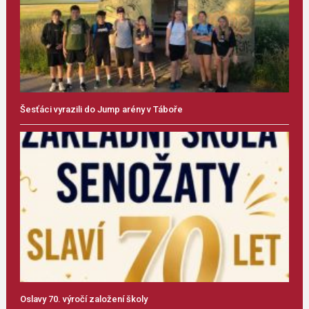
Šesťáci vyrazili do Jump arény v Táboře
Oslavy 70. výročí založení školy