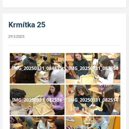
Krmítka 25
29.5.2025
IMG_20250331_084835
IMG_20250331_082654
IMG_20250331_082536
IMG_20250331_082514