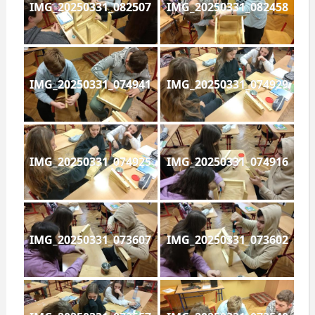
IMG_20250331_082507
IMG_20250331_082458
IMG_20250331_074941
IMG_20250331_074929
IMG_20250331_074925
IMG_20250331_074916
IMG_20250331_073607
IMG_20250331_073602