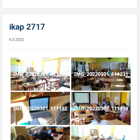
ikap 2717
6.3.2022
IMG_20220301_111243
IMG_20220301_111231
IMG_20220301_111132
IMG_20220301_111119