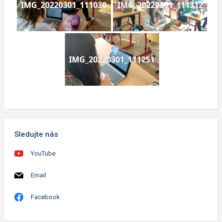
IMG_20220301_111030
IMG_20220301_111312
IMG_20220301_111251
Sledujte nás
YouTube
Email
Facebook