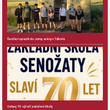
Šesťáci vyrazili do Jump arény v Táboře
Oslavy 70. výročí založení školy