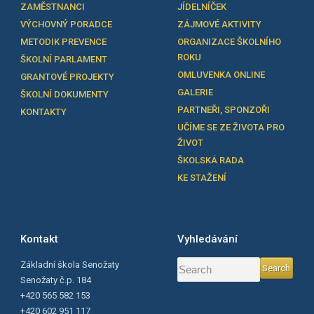
ZAMĚSTNANCI
JÍDELNÍČEK
VÝCHOVNÝ PORADCE
ZÁJMOVÉ AKTIVITY
METODIK PREVENCE
ORGANIZACE ŠKOLNÍHO
ROKU
ŠKOLNÍ PARLAMENT
OMLUVENKA ONLINE
GRANTOVÉ PROJEKTY
GALERIE
ŠKOLNÍ DOKUMENTY
PARTNEŘI, SPONZOŘI
KONTAKTY
UČÍME SE ZE ŽIVOTA PRO
ŽIVOT
ŠKOLSKÁ RADA
KE STAŽENÍ
Kontakt
Vyhledávání
Základní škola Senožaty
Senožaty č.p. 184
+420 565 582 153
+420 602 951 117