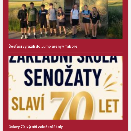
Šesťáci vyrazili do Jump arény v Táboře
Oslavy 70. výročí založení školy