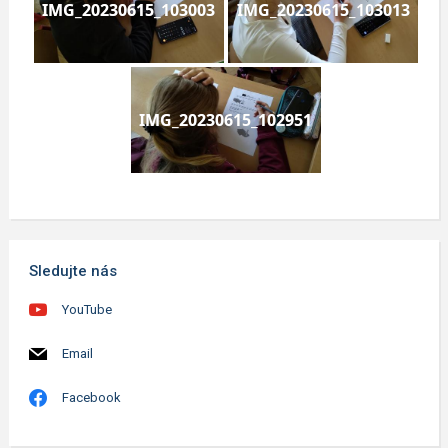
IMG_20230615_103003
IMG_20230615_103013
IMG_20230615_102951
Sledujte nás
YouTube
Email
Facebook