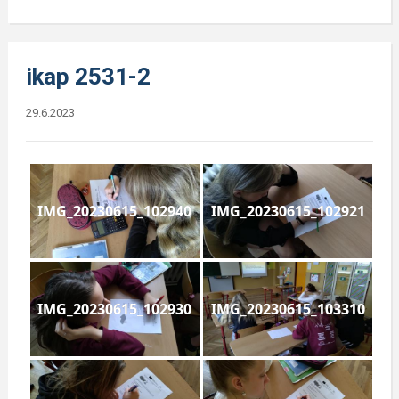
ikap 2531-2
29.6.2023
IMG_20230615_102940
IMG_20230615_102921
IMG_20230615_102930
IMG_20230615_103310