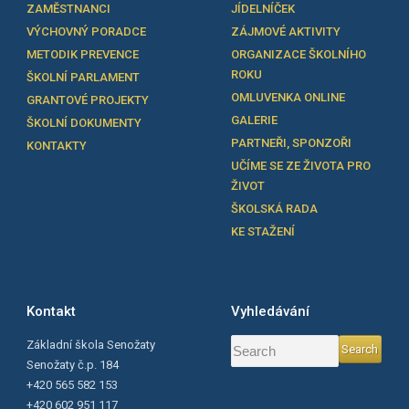
ZAMĚSTNANCI
JÍDELNÍČEK
VÝCHOVNÝ PORADCE
ZÁJMOVÉ AKTIVITY
METODIK PREVENCE
ORGANIZACE ŠKOLNÍHO
ROKU
ŠKOLNÍ PARLAMENT
OMLUVENKA ONLINE
GRANTOVÉ PROJEKTY
GALERIE
ŠKOLNÍ DOKUMENTY
PARTNEŘI, SPONZOŘI
KONTAKTY
UČÍME SE ZE ŽIVOTA PRO
ŽIVOT
ŠKOLSKÁ RADA
KE STAŽENÍ
Kontakt
Vyhledávání
Základní škola Senožaty
Senožaty č.p. 184
+420 565 582 153
+420 602 951 117