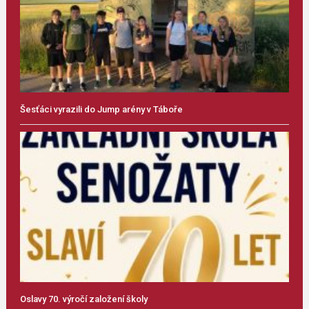
Šesťáci vyrazili do Jump arény v Táboře
Oslavy 70. výročí založení školy