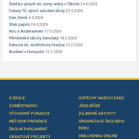
Šesťáci vyrazili do Jump arény v Táboře
24.6.2026
Oslavy 70. výročí založení školy
20.5.2026
Den Země
4.5.2026
Sběr papíru
24.4.2026
Noc s Andersenem
17.3.2026
Příměstské tábory Senožaty
18.2.2026
Exkurze do Jindřichova Hradce
12.2.2026
Bruslení v Humpolci
12.2.2026
O ŠKOLE
ÚSPĚCHY NAŠICH ŽÁKŮ
ZAMĚSTNANCI
JÍDELNÍČEK
VÝCHOVNÝ PORADCE
ZÁJMOVÉ AKTIVITY
METODIK PREVENCE
ORGANIZACE ŠKOLNÍHO
ROKU
ŠKOLNÍ PARLAMENT
OMLUVENKA ONLINE
GRANTOVÉ PROJEKTY