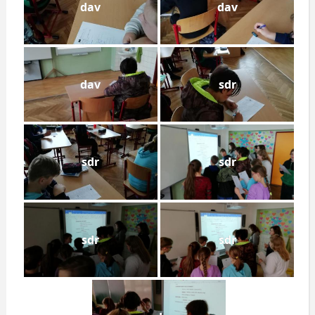
dav
dav
dav
sdr
sdr
sdr
sdr
sdr