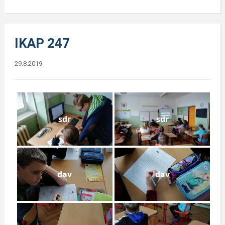
IKAP 247
29.8.2019
sdr
sdr
dav
dav