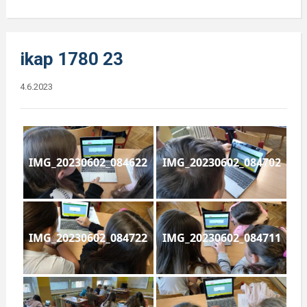
ikap 1780 23
4.6.2023
IMG_20230602_084622
IMG_20230602_084702
IMG_20230602_084722
IMG_20230602_084711