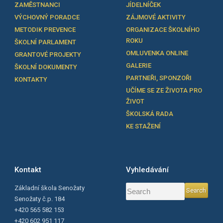
ZAMĚSTNANCI
JÍDELNÍČEK
VÝCHOVNÝ PORADCE
ZÁJMOVÉ AKTIVITY
METODIK PREVENCE
ORGANIZACE ŠKOLNÍHO
ROKU
ŠKOLNÍ PARLAMENT
OMLUVENKA ONLINE
GRANTOVÉ PROJEKTY
GALERIE
ŠKOLNÍ DOKUMENTY
PARTNEŘI, SPONZOŘI
KONTAKTY
UČÍME SE ZE ŽIVOTA PRO
ŽIVOT
ŠKOLSKÁ RADA
KE STAŽENÍ
Kontakt
Vyhledávání
Základní škola Senožaty
Senožaty č.p. 184
+420 565 582 153
+420 602 951 117