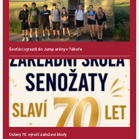
Šesťáci vyrazili do Jump arény v Táboře
Oslavy 70. výročí založení školy