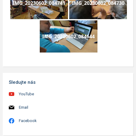
IMG_20230602_084741
IMG_20230602_084730
IMG_20230602_084644
Sledujte nás
YouTube
Email
Facebook