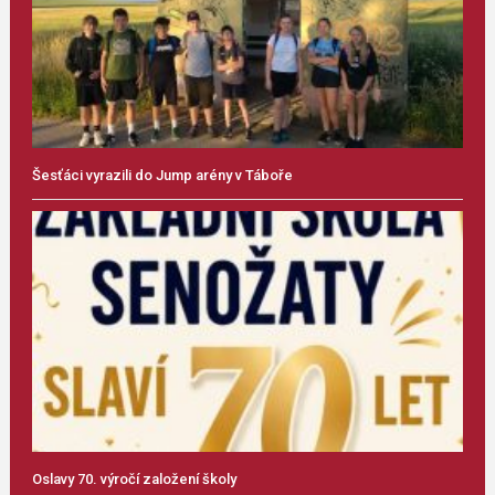
Šesťáci vyrazili do Jump arény v Táboře
Oslavy 70. výročí založení školy