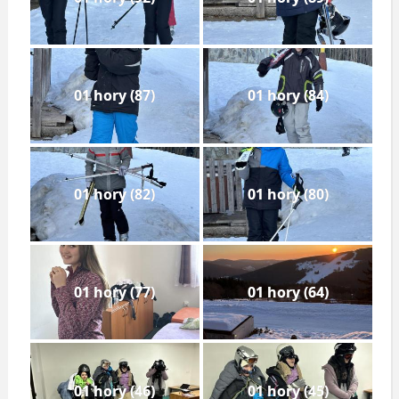
01 hory (87)
01 hory (84)
01 hory (82)
01 hory (80)
01 hory (77)
01 hory (64)
01 hory (46)
01 hory (45)