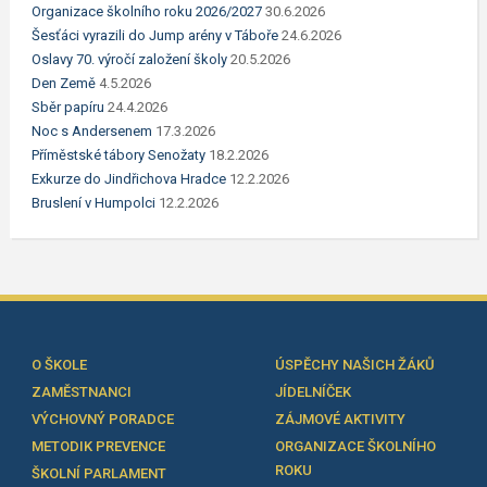
Organizace školního roku 2026/2027
30.6.2026
Šesťáci vyrazili do Jump arény v Táboře
24.6.2026
Oslavy 70. výročí založení školy
20.5.2026
Den Země
4.5.2026
Sběr papíru
24.4.2026
Noc s Andersenem
17.3.2026
Příměstské tábory Senožaty
18.2.2026
Exkurze do Jindřichova Hradce
12.2.2026
Bruslení v Humpolci
12.2.2026
O ŠKOLE
ÚSPĚCHY NAŠICH ŽÁKŮ
ZAMĚSTNANCI
JÍDELNÍČEK
VÝCHOVNÝ PORADCE
ZÁJMOVÉ AKTIVITY
METODIK PREVENCE
ORGANIZACE ŠKOLNÍHO
ROKU
ŠKOLNÍ PARLAMENT