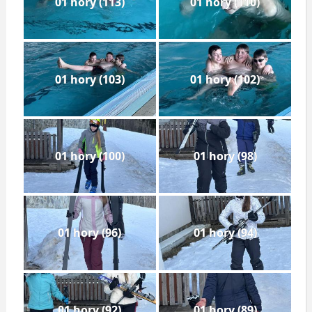
01 hory (113)
01 hory (110)
01 hory (103)
01 hory (102)
01 hory (100)
01 hory (98)
01 hory (96)
01 hory (94)
01 hory (92)
01 hory (89)