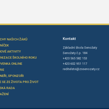
Kontakt
CHY NAŠICH ŽÁKŮ
LNÍČEK
Základní škola Senožaty
OVÉ AKTIVITY
Senožaty č.p. 184
NIZACE ŠKOLNÍHO ROKU
+420 565 582 153
VENKA ONLINE
+420 602 951 117
reditelstvi@zssenozaty.cz
RIE
NEŘI, SPONZOŘI
E SE ZE ŽIVOTA PRO ŽIVOT
SKÁ RADA
TAŽENÍ