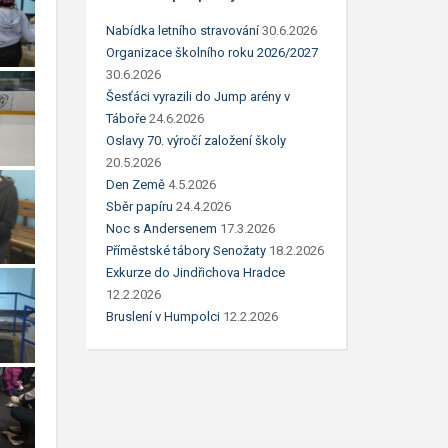
Nabídka letního stravování
30.6.2026
Organizace školního roku 2026/2027
30.6.2026
Šesťáci vyrazili do Jump arény v
Táboře
24.6.2026
Oslavy 70. výročí založení školy
20.5.2026
Den Země
4.5.2026
Sběr papíru
24.4.2026
Noc s Andersenem
17.3.2026
Příměstské tábory Senožaty
18.2.2026
Exkurze do Jindřichova Hradce
12.2.2026
Bruslení v Humpolci
12.2.2026