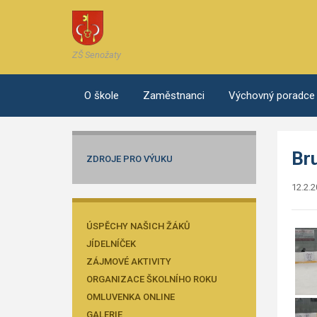
ZŠ Senožaty
O škole
Zaměstnanci
Výchovný poradce
Br
ZDROJE PRO VÝUKU
12.2.
ÚSPĚCHY NAŠICH ŽÁKŮ
JÍDELNÍČEK
ZÁJMOVÉ AKTIVITY
ORGANIZACE ŠKOLNÍHO ROKU
OMLUVENKA ONLINE
GALERIE