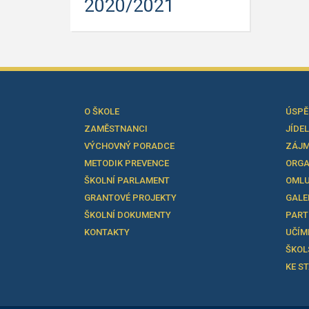
2020/2021
O ŠKOLE
ÚSPĚ
ZAMĚSTNANCI
JÍDE
VÝCHOVNÝ PORADCE
ZÁJM
METODIK PREVENCE
ORGA
ŠKOLNÍ PARLAMENT
OMLU
GRANTOVÉ PROJEKTY
GALE
ŠKOLNÍ DOKUMENTY
PART
KONTAKTY
UČÍM
ŠKOL
KE S