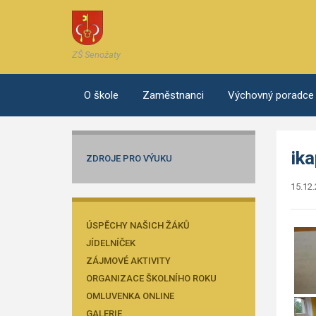
ZŠ Senožaty
O škole
Zaměstnanci
Výchovný poradce
ik
ZDROJE PRO VÝUKU
15.12
ÚSPĚCHY NAŠICH ŽÁKŮ
JÍDELNÍČEK
ZÁJMOVÉ AKTIVITY
ORGANIZACE ŠKOLNÍHO ROKU
OMLUVENKA ONLINE
GALERIE