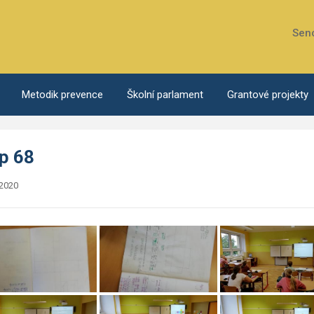
Sen
Metodik prevence
Školní parlament
Grantové projekty
ap 68
.2020