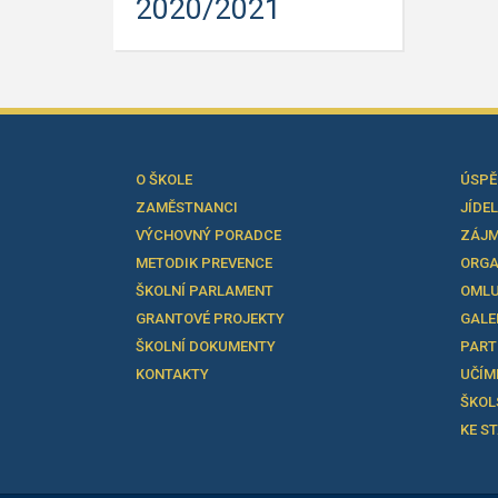
2020/2021
O ŠKOLE
ÚSPĚ
ZAMĚSTNANCI
JÍDE
VÝCHOVNÝ PORADCE
ZÁJM
METODIK PREVENCE
ORGA
ŠKOLNÍ PARLAMENT
OMLU
GRANTOVÉ PROJEKTY
GALE
ŠKOLNÍ DOKUMENTY
PART
KONTAKTY
UČÍM
ŠKOL
KE S