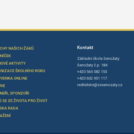
Kontakt
CHY NAŠICH ŽÁKŮ
LNÍČEK
Základní škola Senožaty
OVÉ AKTIVITY
Senožaty č.p. 184
NIZACE ŠKOLNÍHO ROKU
+420 565 582 153
VENKA ONLINE
+420 602 951 117
reditelstvi@zssenozaty.cz
RIE
NEŘI, SPONZOŘI
E SE ZE ŽIVOTA PRO ŽIVOT
SKÁ RADA
TAŽENÍ