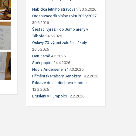
Nabídka letního stravování
30.6.2026
Organizace školního roku 2026/2027
30.6.2026
Šesťáci vyrazili do Jump arény v
Táboře
24.6.2026
Oslavy 70. výročí založení školy
20.5.2026
Den Země
4.5.2026
Sběr papíru
24.4.2026
Noc s Andersenem
17.3.2026
Příměstské tábory Senožaty
18.2.2026
Exkurze do Jindřichova Hradce
12.2.2026
Bruslení v Humpolci
12.2.2026