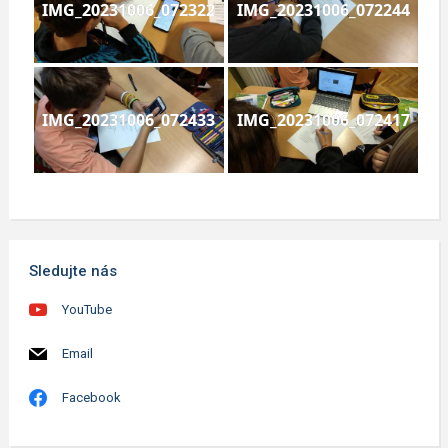
IMG_20231006_072322
IMG_20231006_072244
IMG_20231006_072433
IMG_20231006_072417
Sledujte nás
YouTube
Email
Facebook