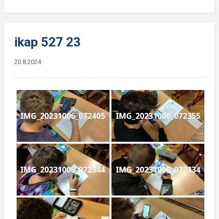
ikap 527 23
20.8.2024
IMG_20231006_072405
IMG_20231006_072355
IMG_20231006_072344
IMG_20231006_072334