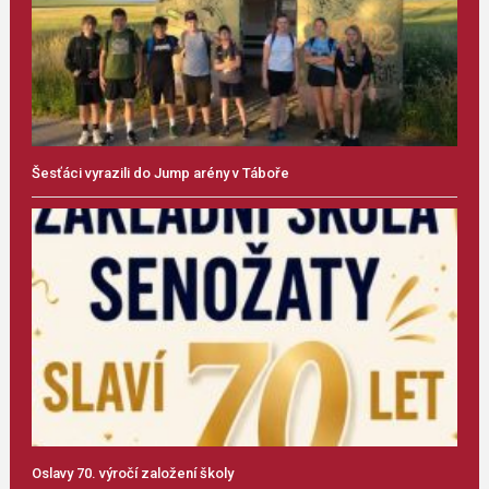
Šesťáci vyrazili do Jump arény v Táboře
Oslavy 70. výročí založení školy