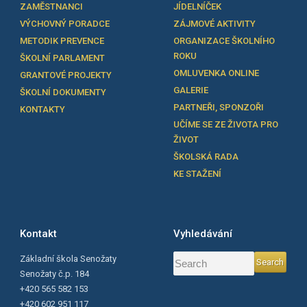
ZAMĚSTNANCI
JÍDELNÍČEK
VÝCHOVNÝ PORADCE
ZÁJMOVÉ AKTIVITY
METODIK PREVENCE
ORGANIZACE ŠKOLNÍHO
ROKU
ŠKOLNÍ PARLAMENT
OMLUVENKA ONLINE
GRANTOVÉ PROJEKTY
GALERIE
ŠKOLNÍ DOKUMENTY
PARTNEŘI, SPONZOŘI
KONTAKTY
UČÍME SE ZE ŽIVOTA PRO
ŽIVOT
ŠKOLSKÁ RADA
KE STAŽENÍ
Kontakt
Vyhledávání
Základní škola Senožaty
Senožaty č.p. 184
+420 565 582 153
+420 602 951 117