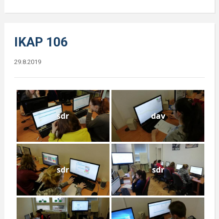
IKAP 106
29.8.2019
sdr
dav
sdr
sdr