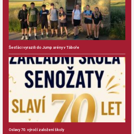
Šesťáci vyrazili do Jump arény v Táboře
Oslavy 70. výročí založení školy