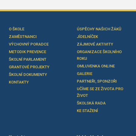
O ŠKOLE
ÚSPĚCHY NAŠICH ŽÁKŮ
ZAMĚSTNANCI
JÍDELNÍČEK
VÝCHOVNÝ PORADCE
ZÁJMOVÉ AKTIVITY
METODIK PREVENCE
ORGANIZACE ŠKOLNÍHO
ROKU
ŠKOLNÍ PARLAMENT
OMLUVENKA ONLINE
GRANTOVÉ PROJEKTY
GALERIE
ŠKOLNÍ DOKUMENTY
PARTNEŘI, SPONZOŘI
KONTAKTY
UČÍME SE ZE ŽIVOTA PRO
ŽIVOT
ŠKOLSKÁ RADA
KE STAŽENÍ