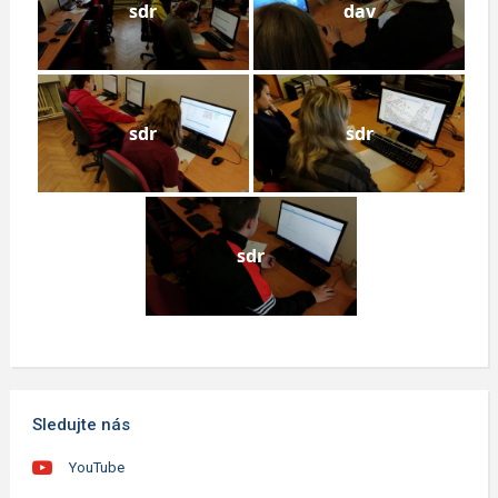
sdr
dav
sdr
sdr
sdr
Sledujte nás
YouTube